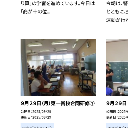
り算」の学習を進めています。今日は
今朝は、
「商が十の位...
とともに
運動が行わ
９月２９日（月）東一貫校合同研修①
９月２９日
公開日
2025/09/29
公開日
2025/
更新日
2025/09/29
更新日
2025/
できごと（２０２５）
できごと（２