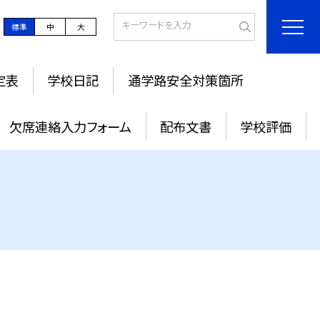
標準
中
大
定表
学校日記
通学路安全対策箇所
欠席連絡入力フォーム
配布文書
学校評価