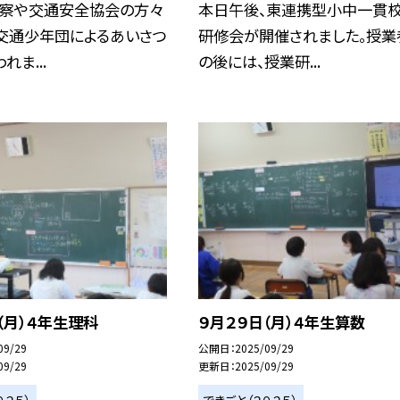
警察や交通安全協会の方々
本日午後、東連携型小中一貫
、交通少年団によるあいさつ
研修会が開催されました。授業
れま...
の後には、授業研...
（月）４年生理科
９月２９日（月）４年生算数
09/29
公開日
2025/09/29
09/29
更新日
2025/09/29
０２５）
できごと（２０２５）