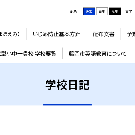
配色
通常
白地
黒地
文字
ほほえみ）
いじめ防止基本方針
配布文書
予
携型小中一貫校 学校要覧
藤岡市英語教育について
学校日記