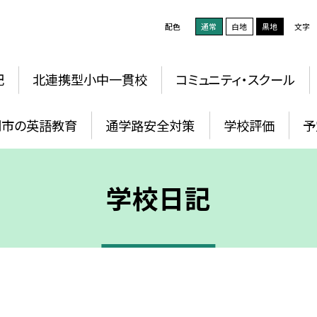
配色
通常
白地
黒地
文字
記
北連携型小中一貫校
コミュニティ・スクール
岡市の英語教育
通学路安全対策
学校評価
予
学校日記