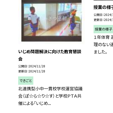
授業の様
公開日
2024/
更新日
2024/
授業の様子
１年体育 
理のない
いじめ問題解決に向けた教育懇談
ました。
会
公開日
2024/11/28
更新日
2024/11/28
できごと
北連携型小中一貫校学校運営協議
会（ぽ☆ら☆り☆す）と学校ＰＴＡ共
催による「いじめ...