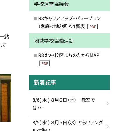
学校運営協議会
R8キャリアアップ・パワープラン
（家庭・地域版）Ａ４裏表
PDF
一緒
地域学校協働活動
して
R8 北中校区まちのたからMAP
PDF
新着記事
8/6( 木 ) ８月６日（木） 教室で
は・・・
8/5( 水 ) ８月５日（水） とらいアング
ルの集い