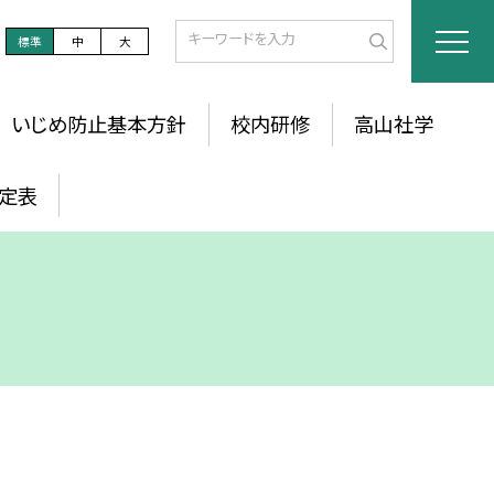
標準
中
大
いじめ防止基本方針
校内研修
高山社学
定表