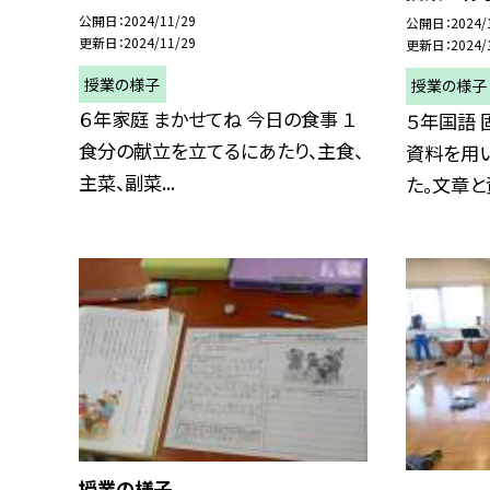
公開日
2024/11/29
公開日
2024/
更新日
2024/11/29
更新日
2024/
授業の様子
授業の様子
６年家庭 まかせてね 今日の食事 １
５年国語 
食分の献立を立てるにあたり、主食、
資料を用
主菜、副菜...
た。文章と資
授業の様子