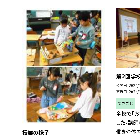
第２回学
公開日
2024/
更新日
2024/
できごと
全校で「
した。講師
働きや体内に
授業の様子