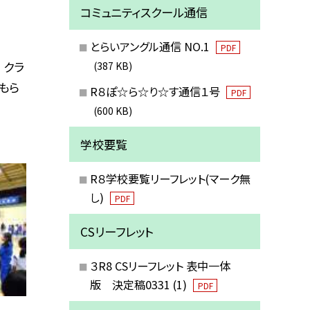
コミュニティスクール通信
とらいアングル通信 NO.1
PDF
 クラ
(387 KB)
もら
R８ぽ☆ら☆り☆す通信１号
PDF
(600 KB)
学校要覧
R８学校要覧リーフレット(マーク無
し)
PDF
CSリーフレット
３R8 CSリーフレット 表中一体
版 決定稿0331 (1)
PDF