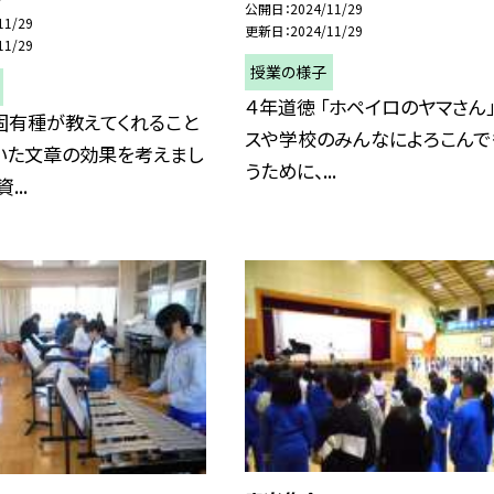
公開日
2024/11/29
11/29
更新日
2024/11/29
11/29
授業の様子
４年道徳 「ホペイロのヤマさん」
固有種が教えてくれること
スや学校のみんなによろこんで
いた文章の効果を考えまし
うために、...
...