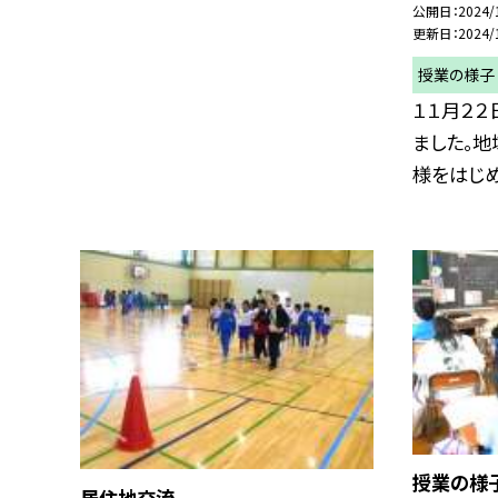
公開日
2024/
更新日
2024/
授業の様子
１１月２２
ました。
様をはじめ、
授業の様
居住地交流