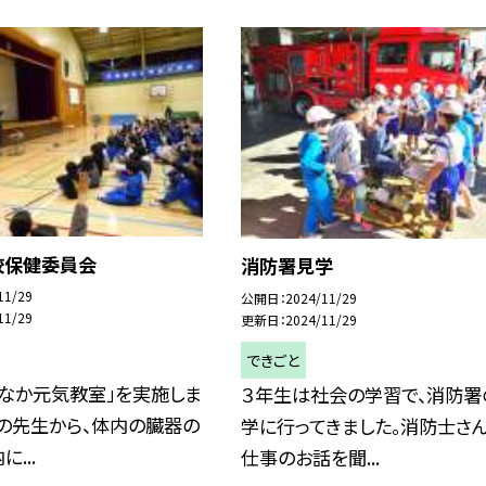
校保健委員会
消防署見学
11/29
公開日
2024/11/29
11/29
更新日
2024/11/29
できごと
おなか元気教室」を実施しま
３年生は社会の学習で、消防署
の先生から、体内の臓器の
学に行ってきました。消防士さ
...
仕事のお話を聞...