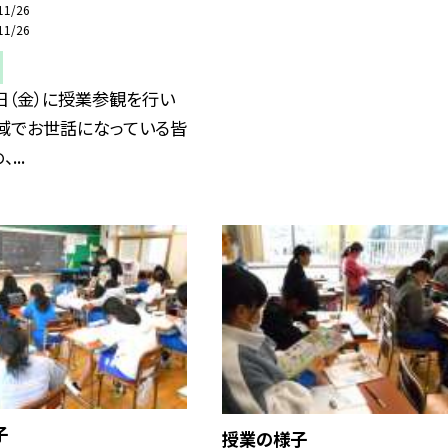
11/26
11/26
日（金）に授業参観を行い
地域でお世話になっている皆
...
子
授業の様子