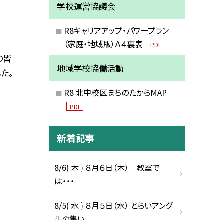
学校運営協議会
R8キャリアアップ・パワープラン
（家庭・地域版）Ａ４裏表
PDF
の皆
地域学校協働活動
た。
R8 北中校区まちのたからMAP
PDF
新着記事
8/6( 木 ) ８月６日（木） 教室で
は・・・
8/5( 水 ) ８月５日（水） とらいアング
ルの集い