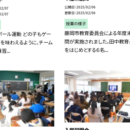
公開日
2025/02/06
02/07
更新日
2025/02/06
02/07
授業の様子
藤岡市教育委員会による年度
ボール運動 どの子もゲー
問が実施されました。田中教育
を味わえるように、チーム
をはじめとする６名...
...
入学説明会