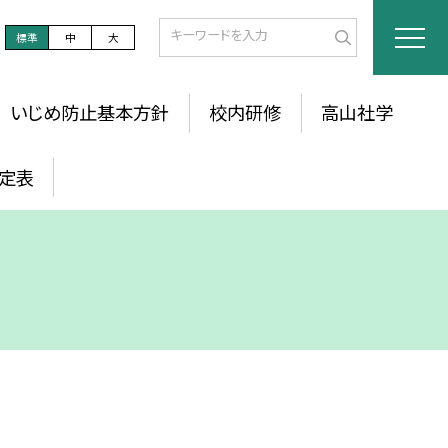
標準
中
大
いじめ防止基本方針
校内研修
高山社学
定表