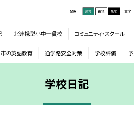
配色
通常
白地
黒地
文字
記
北連携型小中一貫校
コミュニティ・スクール
岡市の英語教育
通学路安全対策
学校評価
予
学校日記