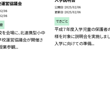
校運営協議会
公開日
2025/02/06
02/06
更新日
2025/02/06
02/06
できごと
育
平成７年度入学児童の保護者
校を会場に、北連携型小中
様を対象に説明会を実施しまし
学校運営協議会が開催さ
入学に向けての準備...
業参観...