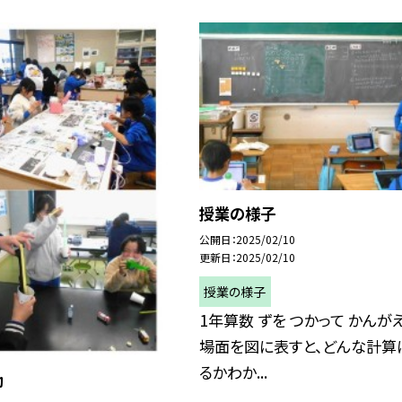
授業の様子
公開日
2025/02/10
更新日
2025/02/10
授業の様子
1年算数 ずを つかって かんが
場面を図に表すと、どんな計算
るかわか...
動