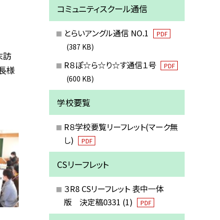
コミュニティスクール通信
とらいアングル通信 NO.1
PDF
(387 KB)
末訪
R８ぽ☆ら☆り☆す通信１号
PDF
長様
(600 KB)
学校要覧
R８学校要覧リーフレット(マーク無
し)
PDF
CSリーフレット
３R8 CSリーフレット 表中一体
版 決定稿0331 (1)
PDF