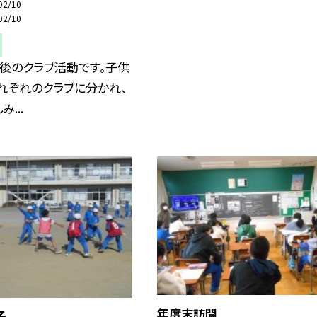
02/10
02/10
後のクラブ活動です。子供
れぞれのクラブに分かれ、
...
年度末訪問
子