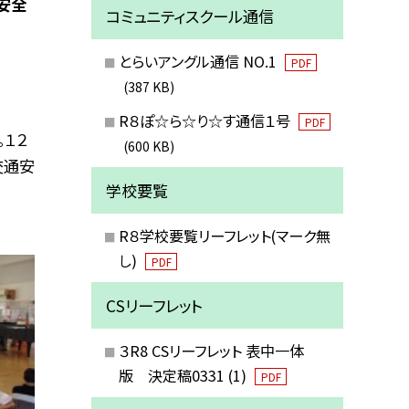
安全
コミュニティスクール通信
とらいアングル通信 NO.1
PDF
(387 KB)
R８ぽ☆ら☆り☆す通信１号
PDF
。１２
(600 KB)
交通安
学校要覧
R８学校要覧リーフレット(マーク無
し)
PDF
CSリーフレット
３R8 CSリーフレット 表中一体
版 決定稿0331 (1)
PDF