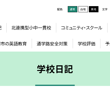
配色
通常
白地
黒地
文字
記
北連携型小中一貫校
コミュニティ・スクール
岡市の英語教育
通学路安全対策
学校評価
予
学校日記