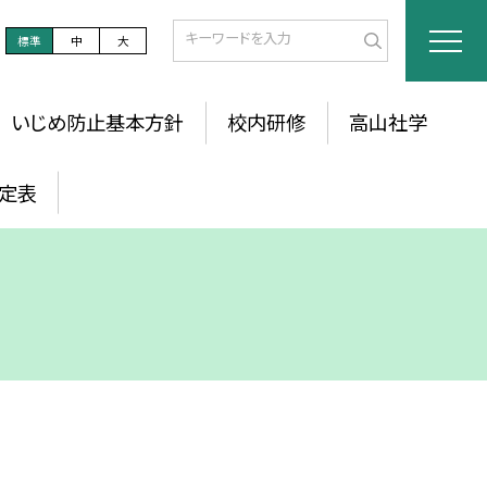
標準
中
大
いじめ防止基本方針
校内研修
高山社学
定表