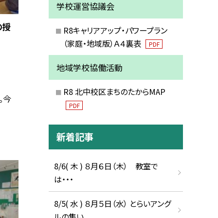
学校運営協議会
の授
R8キャリアアップ・パワープラン
（家庭・地域版）Ａ４裏表
PDF
地域学校協働活動
R8 北中校区まちのたからMAP
。今
PDF
新着記事
8/6( 木 ) ８月６日（木） 教室で
は・・・
8/5( 水 ) ８月５日（水） とらいアング
ルの集い