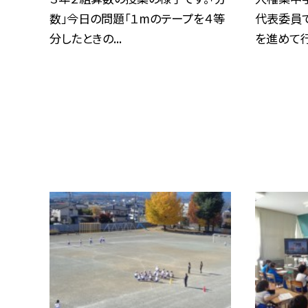
数」今日の問題「１mのテープを４等
代表委員
分したときの...
を進めて行き