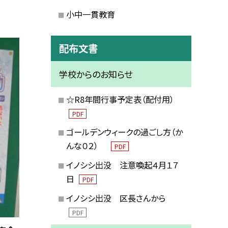
小中一貫教育
配布文書
学校からのお知らせ
☆R8年間行事予定表（配付用）
PDF
ゴールデンウィークの過ごし方（か
んな０２）
PDF
イノシシ出没 注意喚起４月１７
日
PDF
イノシシ出没 区長さんから
PDF