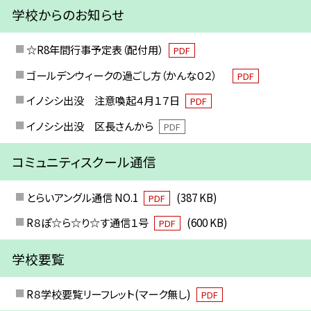
学校からのお知らせ
☆R8年間行事予定表（配付用）
PDF
ゴールデンウィークの過ごし方（かんな０２）
PDF
イノシシ出没 注意喚起４月１７日
PDF
イノシシ出没 区長さんから
PDF
コミュニティスクール通信
とらいアングル通信 NO.1
(387 KB)
PDF
R８ぽ☆ら☆り☆す通信１号
(600 KB)
PDF
学校要覧
R８学校要覧リーフレット(マーク無し)
PDF