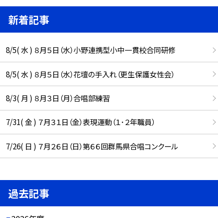
新着記事
8/5( 水 ) ８月５日（水）小野連携型小中一貫校合同研修
8/5( 水 ) ８月５日（水）花壇の手入れ（更生保護女性会）
8/3( 月 ) ８月３日（月）合唱部練習
7/31( 金 ) ７月３１日（金）表現運動（１･２年職員）
7/26( 日 ) ７月２６日（日）第６６回群馬県合唱コンクール
過去記事