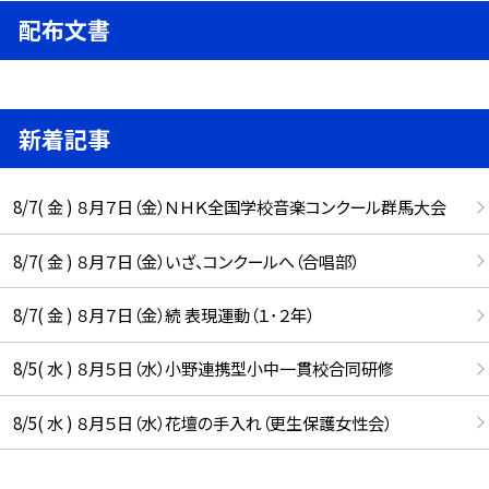
配布文書
新着記事
8/7( 金 ) ８月７日（金）ＮＨＫ全国学校音楽コンクール群馬大会
8/7( 金 ) ８月７日（金）いざ、コンクールへ（合唱部）
8/7( 金 ) ８月７日（金）続 表現運動（１･２年）
8/5( 水 ) ８月５日（水）小野連携型小中一貫校合同研修
8/5( 水 ) ８月５日（水）花壇の手入れ（更生保護女性会）