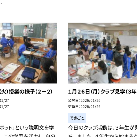
.
（火）授業の様子（２－２）
１月２６日（月）クラブ見学（３年
01/27
公開日
2026/01/26
01/27
更新日
2026/01/26
できごと
ボット」という説明文を学
今日のクラブ活動は、３年生が
。 この学習を活かし、自分
をしました。 ４年生から始まる