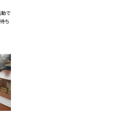
活動で
心待ち