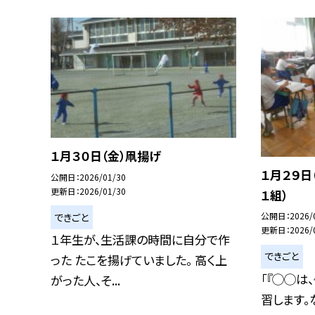
１月３０日（金）凧揚げ
１月２９日
公開日
2026/01/30
更新日
2026/01/30
１組）
公開日
2026/
できごと
更新日
2026/
１年生が、生活課の時間に自分で作
できごと
った たこを揚げていました。 高く上
「『◯◯は
がった人、そ...
習します