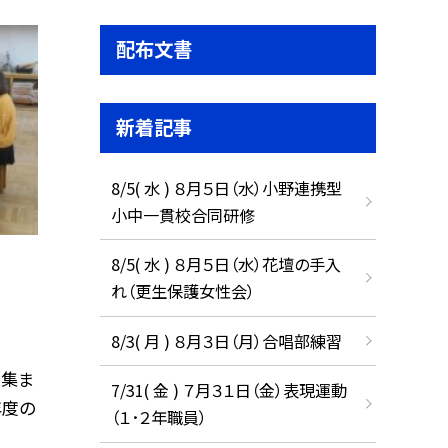
配布文書
新着記事
8/5( 水 ) ８月５日（水）小野連携型
小中一貫校合同研修
8/5( 水 ) ８月５日（水）花壇の手入
れ（更生保護女性会）
8/3( 月 ) ８月３日（月）合唱部練習
で集ま
7/31( 金 ) ７月３１日（金）表現運動
年度の
（１･２年職員）