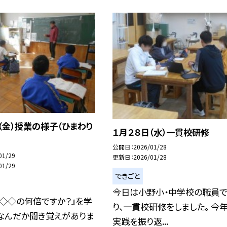
（金）授業の様子（ひまわり
１月２８日（水）一貫校研修
公開日
2026/01/28
01/29
更新日
2026/01/28
01/29
できごと
今日は小野小・中学校の職員
、◇◇の何倍ですか？』を学
り、一貫校研修をしました。 今
。なんだか聞き覚えがありま
実践を振り返...