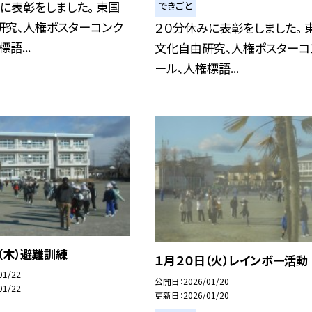
に表彰をしました。 東国
できごと
研究、人権ポスターコンク
２０分休みに表彰をしました。 
語...
文化自由研究、人権ポスターコ
ール、人権標語...
（木）避難訓練
１月２０日（火）レインボー活動
01/22
公開日
2026/01/20
01/22
更新日
2026/01/20