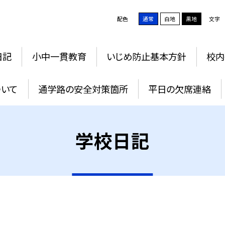
配色
通常
白地
黒地
文字
日記
小中一貫教育
いじめ防止基本方針
校内
ついて
通学路の安全対策箇所
平日の欠席連絡
学校日記