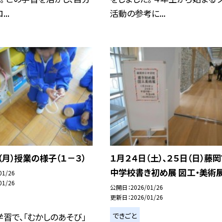
..
活動の参考に...
（月）授業の様子（１－３）
１月２４日（土）、２５日（日）藤
中学校書き初め展 図工・美術
01/26
01/26
公開日
2026/01/26
更新日
2026/01/26
できごと
習で、「むかしのあそび」