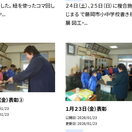
した。 紐を使ったコマ回し
２４日（土）、２５日（日）に複合
..
じまる で藤岡市小中学校書き
展 図工・...
（金）表彰②
１月２３日（金）表彰
01/23
01/23
公開日
2026/01/23
更新日
2026/01/23