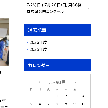
7/26( 日 ) ７月２６日（日）第６６回
群馬県合唱コンクール
過去記事
2026年度
2025年度
カレンダー
）
1月
2025年
日
月
火
水
木
金
土
1
2
3
4
見学
5
6
7
8
9
10
11
クラブ