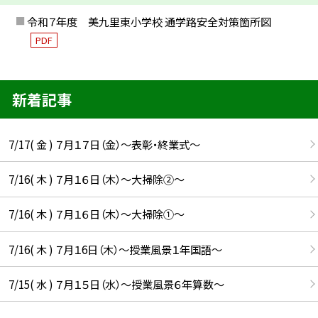
令和７年度 美九里東小学校 通学路安全対策箇所図
PDF
新着記事
7/17( 金 ) ７月１７日（金）～表彰・終業式～
7/16( 木 ) ７月１６日（木）～大掃除②～
7/16( 木 ) ７月１６日（木）～大掃除①～
7/16( 木 ) ７月１6日（木）～授業風景１年国語～
7/15( 水 ) ７月１５日（水）～授業風景６年算数～