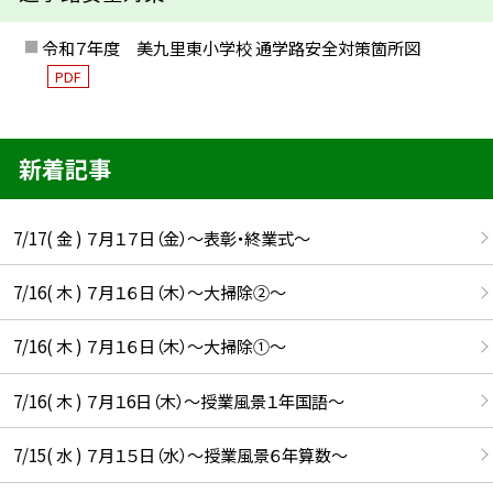
令和７年度 美九里東小学校 通学路安全対策箇所図
PDF
新着記事
7/17( 金 ) ７月１７日（金）～表彰・終業式～
7/16( 木 ) ７月１６日（木）～大掃除②～
7/16( 木 ) ７月１６日（木）～大掃除①～
7/16( 木 ) ７月１6日（木）～授業風景１年国語～
7/15( 水 ) ７月１５日（水）～授業風景６年算数～