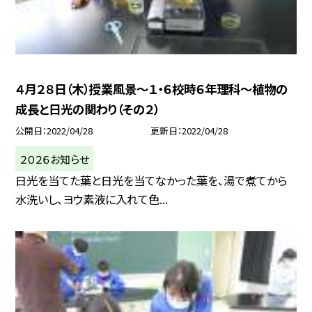
４月２８日（木）授業風景〜１・６校時６年理科〜植物の
成長と日光の関わり（その２）
公開日
2022/04/28
更新日
2022/04/28
２０２６お知らせ
日光を当てた葉と日光を当てなかった葉を、湯で煮てから
水洗いし、ヨウ素液に入れて色...