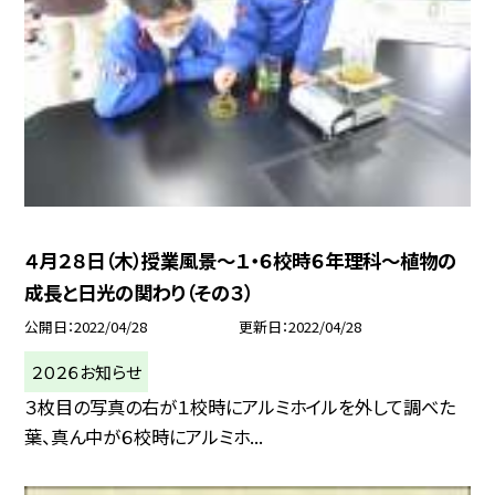
４月２８日（木）授業風景〜１・６校時６年理科〜植物の
成長と日光の関わり（その３）
公開日
2022/04/28
更新日
2022/04/28
２０２６お知らせ
３枚目の写真の右が１校時にアルミホイルを外して調べた
葉、真ん中が６校時にアルミホ...