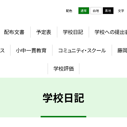
配色
通常
白地
黒地
文字
配布文書
予定表
学校日記
学校への提出
ウス
小中一貫教育
コミュニティ・スクール
藤
学校評価
学校日記