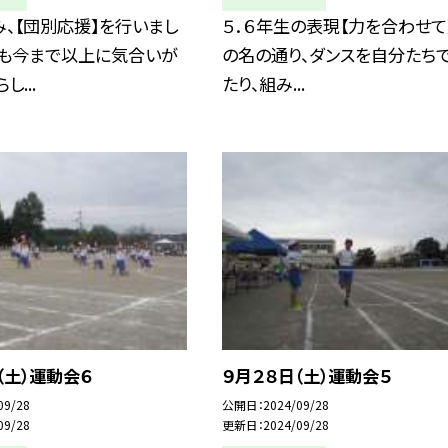
、【団別応援】を行いまし
５．６年生の表現【力を合わせて
団も今まで以上に気合いが
の名の通り、ダンスを自分たち
し...
たり、組み...
（土）運動会６
９月２８日（土）運動会５
09/28
公開日
2024/09/28
09/28
更新日
2024/09/28