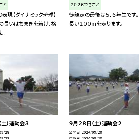
ごと
２０２６できごと
の表現【ダイナミック琉球】
徒競走の最後は５．６年生です
の長いはちまきを着け、格
長い１００mを走ります。
..
（土）運動会３
９月２８日（土）運動会２
09/28
公開日
2024/09/28
09/28
更新日
2024/09/28