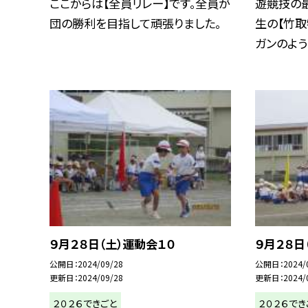
ここからは【全員リレー】です。全員が
遊競技の
団の勝利を目指して頑張りました。
生の【竹取
ガンのように
９月２８日（土）運動会１０
９月２８日
公開日
2024/09/28
公開日
2024/
更新日
2024/09/28
更新日
2024/
２０２６できごと
２０２６でき