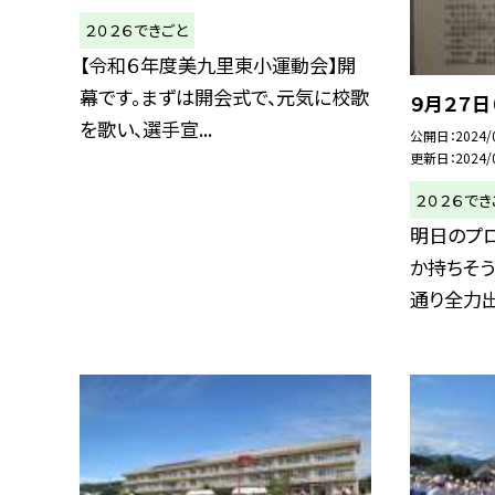
２０２６できごと
【令和６年度美九里東小運動会】開
幕です。まずは開会式で、元気に校歌
９月２７日
を歌い、選手宣...
公開日
2024/
更新日
2024/
２０２６でき
明日のプロ
か持ちそ
通り全力出し