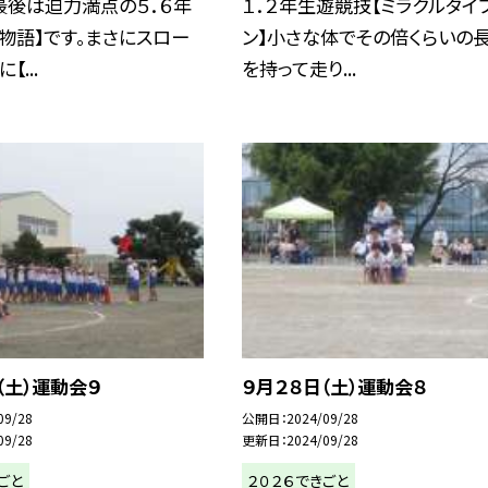
最後は迫力満点の５．６年
１．２年生遊競技【ミラクルタイ
物語】です。まさにスロー
ン】小さな体でその倍くらいの
【...
を持って走り...
（土）運動会９
９月２８日（土）運動会８
09/28
公開日
2024/09/28
09/28
更新日
2024/09/28
ごと
２０２６できごと