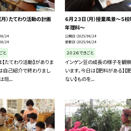
（月）たてわり活動の計画
６月２３日（月）授業風景～５校
年理科～
06/24
公開日
2025/06/24
06/24
更新日
2025/06/24
ごと
２０２６できごと
【たてわり活動】がありま
インゲン豆の成長の様子を観察
間は自己紹介で終わりまし
います。今日は【肥料がある】【
班...
ない】ものを...