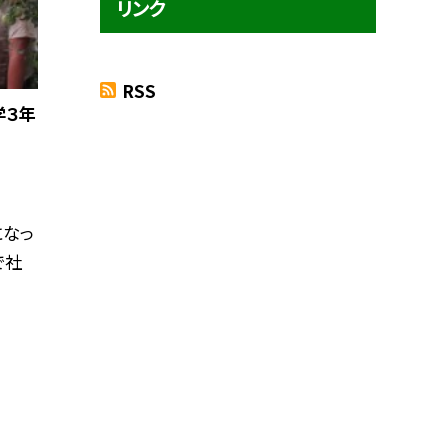
リンク
RSS
学３年
になっ
で社