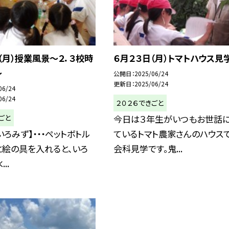
（月）授業風景～２．３校時
６月２３日（月）トマトハウス見
～
公開日
2025/06/24
更新日
2025/06/24
06/24
06/24
２０２６できごと
ごと
今日は３年生がいつもお世話
いろみず】・・・ペットボトル
ているトマト農家さんのハウス
と絵の具を入れると、いろ
会科見学です。鬼...
..