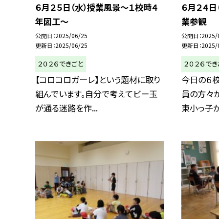
６月２５日（水）授業風景～１校時４
６月２４日
年図工～
業参観
公開日
2025/06/25
公開日
2025/
更新日
2025/06/25
更新日
2025/
２０２６できごと
２０２６でき
【コロコロガーレ】という題材に取り
今日の６
組んでいます。自分で考えてビー玉
員の方々
が通る迷路を作...
東小っ子が