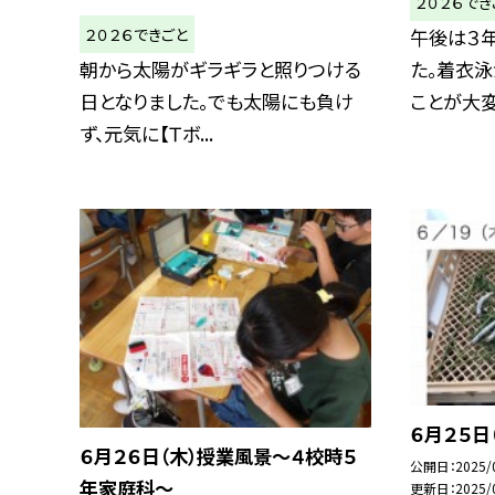
２０２６でき
２０２６できごと
午後は３
朝から太陽がギラギラと照りつける
た。着衣泳
日となりました。でも太陽にも負け
ことが大変な
ず、元気に【Ｔボ...
６月２５日
６月２６日（木）授業風景～４校時５
公開日
2025/
年家庭科～
更新日
2025/