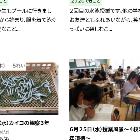
ごと
２０２６できごと
年生もプールに行きまし
２回目の水泳授業です。他の学
から始まり、服を着て泳ぐ
お友達ともふれあいながら、笑
こと...
っぱいに楽しむこ...
（水）カイコの観察３年
６月２５日（水）授業風景～４校
06/25
年道徳～
06/25