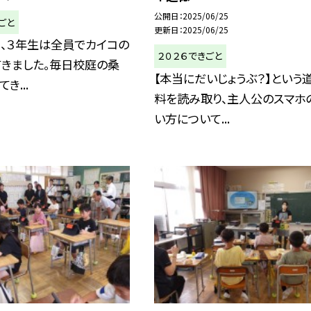
公開日
2025/06/25
ごと
更新日
2025/06/25
間、３年生は全員でカイコの
２０２６できごと
てきました。毎日校庭の桑
【本当にだいじょうぶ？】という
き...
料を読み取り、主人公のスマホ
い方について...