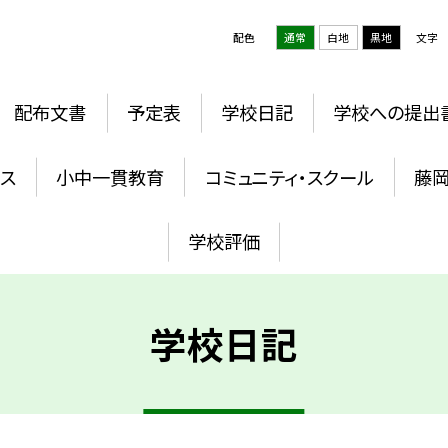
配色
通常
白地
黒地
文字
配布文書
予定表
学校日記
学校への提出
ウス
小中一貫教育
コミュニティ・スクール
藤
学校評価
学校日記