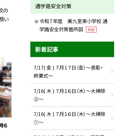
通学路安全対策
校の
顔い
令和７年度 美九里東小学校 通
学路安全対策箇所図
PDF
新着記事
7/17( 金 ) ７月１７日（金）～表彰・
終業式～
7/16( 木 ) ７月１６日（木）～大掃除
②～
7/16( 木 ) ７月１６日（木）～大掃除
①～
時６