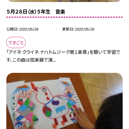
５月２８日（水）５年生 音楽
公開日
2025/05/28
更新日
2025/05/28
できごと
「アイネ クライネ ナハトムジーク第１楽章」を聴いて学習で
す、この曲は弦楽器で演...