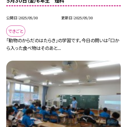
５月３０日（金）６年生 理科
公開日
2025/05/30
更新日
2025/05/30
できごと
「動物のからだのはたらき」の学習です。今日の問いは「口か
ら入った食べ物はそのあと...