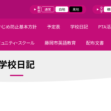
配色
文字
通常
白地
黒地
標
いじめ防止基本方針
予定表
学校日記
PTA
ミュニティ・スクール
藤岡市英語教育
配布文書
学校日記