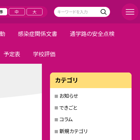
準
中
大
活動
感染症関係文書
通学路の安全点検
予定表
学校評価
カテゴリ
お知らせ
できごと
コラム
新規カテゴリ