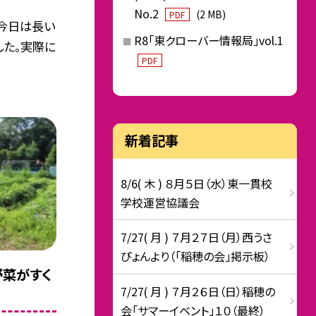
No.2
(2 MB)
PDF
。今日は長い
R8「東クローバー情報局」vol.1
した。実際に
PDF
新着記事
8/6( 木 ) ８月５日（水）東一貫校
学校運営協議会
7/27( 月 ) ７月２７日（月）西うさ
ぴょんより（「稲穂の会」掲示板）
野菜がすく
7/27( 月 ) ７月２６日（日）稲穂の
会「サマーイベント」１０（最終）