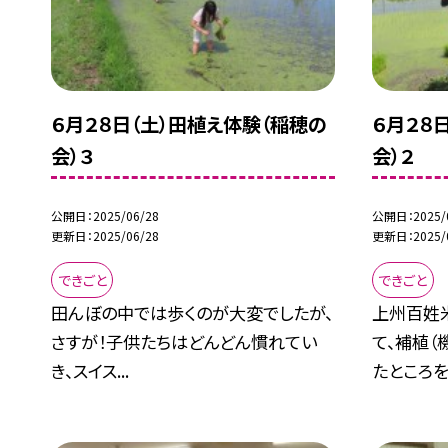
６月２８日（土）田植え体験（稲穂の
６月２８
会）３
会）２
公開日
2025/06/28
公開日
2025/
更新日
2025/06/28
更新日
2025/
できごと
できごと
田んぼの中では歩くのが大変でしたが、
上州百姓
さすが！子供たちはどんどん慣れてい
て、補植
き、スイス...
たところを.