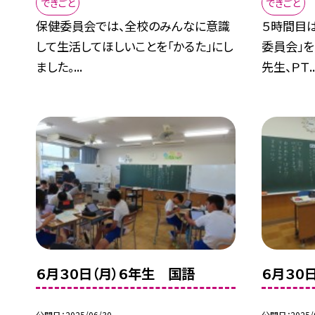
できごと
できごと
保健委員会では、全校のみんなに意識
５時間目
して生活してほしいことを「かるた」にし
委員会」
ました。...
先生、ＰＴ..
６月３０日（月）６年生 国語
６月３０
公開日
2025/06/30
公開日
2025/