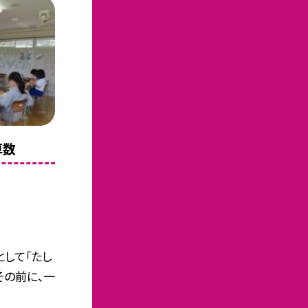
算数
として「たし
その前に、一