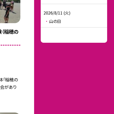
2026/8/11 (火)
山の日
験（稲穂の
体「稲穂の
験会があり