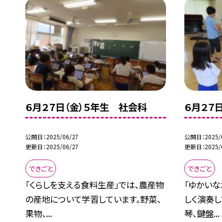
６月２７日（金）５年生 社会科
６月２７
公開日
2025/06/27
公開日
2025/
更新日
2025/06/27
更新日
2025/
できごと
できごと
「くらしを支える食料生産」では、農産物
「ゆかい
の産地について学習しています。野菜、
しく演奏し
果物、...
琴、鍵盤...