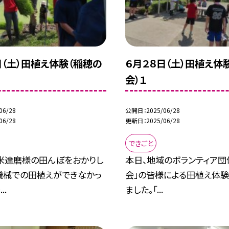
日（土）田植え体験（稲穂の
６月２８日（土）田植え体
会）１
06/28
公開日
2025/06/28
06/28
更新日
2025/06/28
できごと
米達磨様の田んぼをおかりし
本日、地域のボランティア団
（機械での田植えができなかっ
会」の皆様による田植え体
..
ました。「...