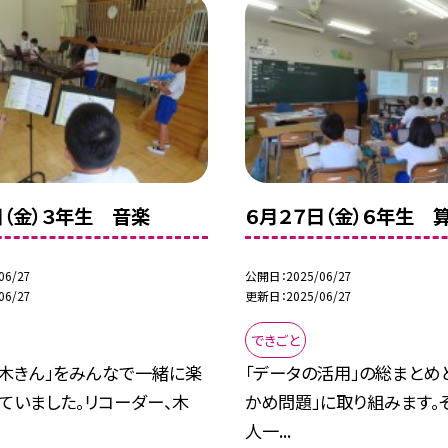
日（金）３年生 音楽
６月２７日（金）６年生 
06/27
公開日
2025/06/27
06/27
更新日
2025/06/27
できごと
な木きん」をみんなで一緒に楽
「データの活用」の総まとめ
ていました。リコーダー、木
かめ問題」に取り組みます。
人一...