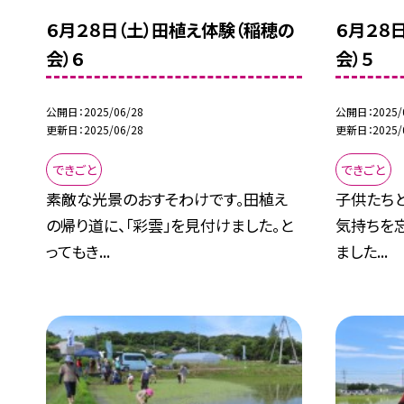
６月２８日（土）田植え体験（稲穂の
６月２８
会）６
会）５
公開日
2025/06/28
公開日
2025/
更新日
2025/06/28
更新日
2025/
できごと
できごと
素敵な光景のおすそわけです。田植え
子供たちと
の帰り道に、「彩雲」を見付けました。と
気持ちを
ってもき...
ました...