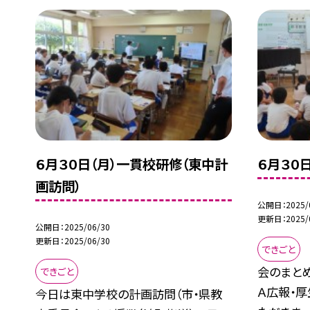
６月３０日（月）一貫校研修（東中計
６月３０
画訪問）
公開日
2025/
更新日
2025/
公開日
2025/06/30
更新日
2025/06/30
できごと
会のまと
できごと
Ａ広報・
今日は東中学校の計画訪問（市・県教