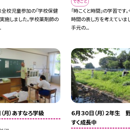
できごと
は全校児童参加の「学校保健
「時こくと時間」の学習です
を実施しました。学校薬剤師の
時間の表し方を考えていま
.
手元の...
日（月）あすなろ学級
６月３０日（月）２年生 
すく成長中
06/30