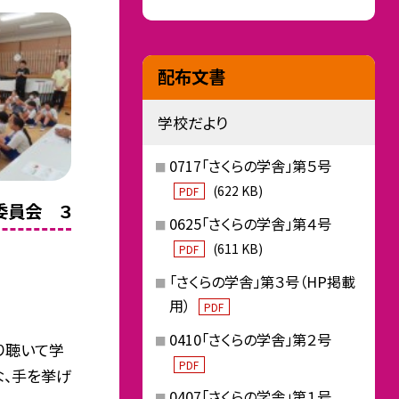
配布文書
学校だより
0717「さくらの学舎」第５号
(622 KB)
PDF
委員会 ３
0625「さくらの学舎」第４号
(611 KB)
PDF
「さくらの学舎」第３号（HP掲載
用）
PDF
0410「さくらの学舎」第２号
り聴いて学
PDF
な、手を挙げ
0407「さくらの学舎」第１号