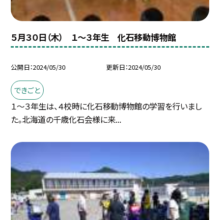
５月３０日（木） １〜３年生 化石移動博物館
公開日
2024/05/30
更新日
2024/05/30
できごと
１〜３年生は、４校時に化石移動博物館の学習を行いまし
た。北海道の千歳化石会様に来...