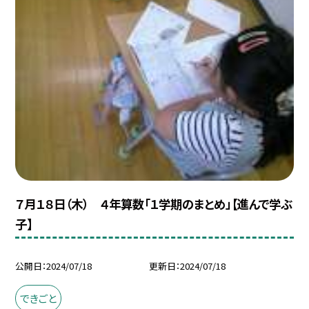
７月１８日（木） ４年算数「１学期のまとめ」【進んで学ぶ
子】
公開日
2024/07/18
更新日
2024/07/18
できごと