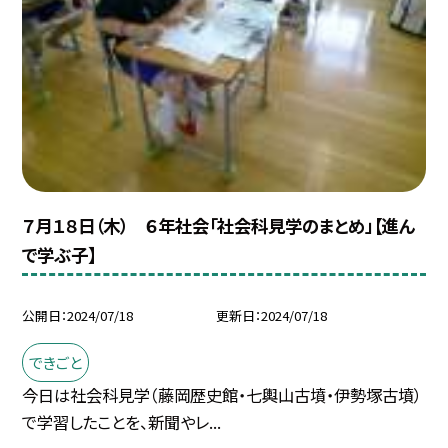
７月１８日（木） ６年社会「社会科見学のまとめ」【進ん
で学ぶ子】
公開日
2024/07/18
更新日
2024/07/18
できごと
今日は社会科見学（藤岡歴史館・七輿山古墳・伊勢塚古墳）
で学習したことを、新聞やレ...