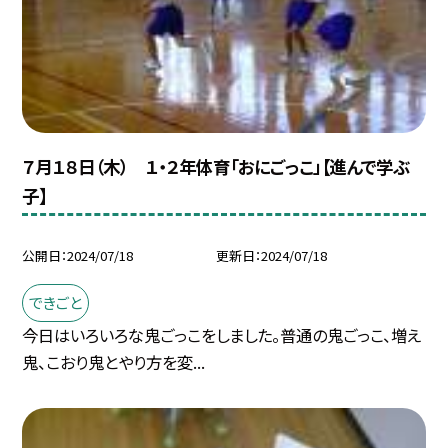
７月１８日（木） １・２年体育「おにごっこ」【進んで学ぶ
子】
公開日
2024/07/18
更新日
2024/07/18
できごと
今日はいろいろな鬼ごっこをしました。普通の鬼ごっこ、増え
鬼、こおり鬼とやり方を変...