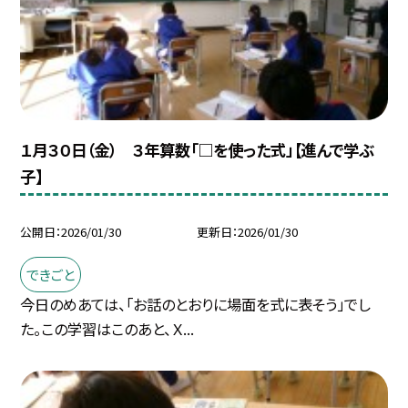
１月３０日（金） ３年算数「□を使った式」【進んで学ぶ
子】
公開日
2026/01/30
更新日
2026/01/30
できごと
今日のめあては、「お話のとおりに場面を式に表そう」でし
た。この学習はこのあと、Ｘ...