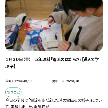
１月３０日（金） ５年理科「電流のはたらき」【進んで学
ぶ子】
公開日
2026/01/30
更新日
2026/01/30
できごと
今日の学習は「電流を多く流した時の電磁石の様子」につい
て、実験しました。電磁石が...