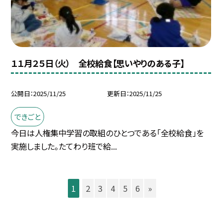
１１月２５日（火） 全校給食【思いやりのある子】
公開日
2025/11/25
更新日
2025/11/25
できごと
今日は人権集中学習の取組のひとつである「全校給食」を
実施しました。たてわり班で給...
1
2
3
4
5
6
»