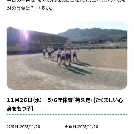
対の言葉は？」「「多い...
１１月２６日（水） ５・６年体育「持久走」【たくましい心
身をもつ子】
公開日
2025/11/26
更新日
2025/11/26