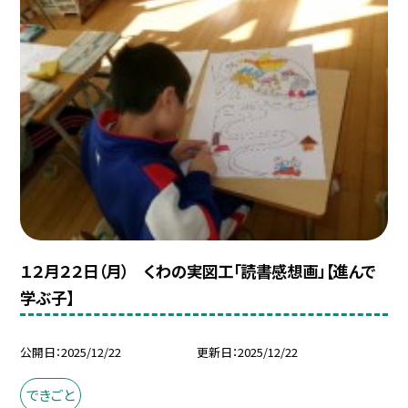
１２月２２日（月） くわの実図工「読書感想画」【進んで
学ぶ子】
公開日
2025/12/22
更新日
2025/12/22
できごと