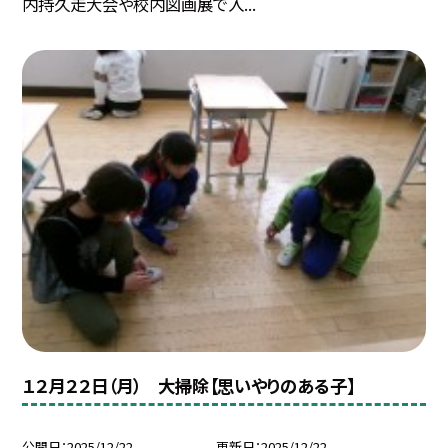
内持久走大会や校内図画展で入...
１２月２２日（月） 大掃除【思いやりのある子】
公開日
2025/12/22
更新日
2025/12/22