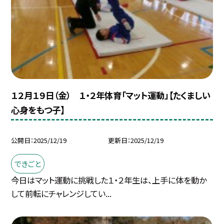
１２月１９日（金） １・２年体育「マット運動」【たくましい
心身をもつ子】
公開日
2025/12/19
更新日
2025/12/19
できごと
今日はマット運動に挑戦した１・２年生は、上手に体を動か
して前転にチャレンジしてい...