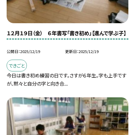
１２月１９日（金） ６年書写「書き初め」【進んで学ぶ子】
公開日
2025/12/19
更新日
2025/12/19
できごと
今日は書き初め練習の日です。さすが６年生。字も上手です
が、黙々と自分の字と向き合...