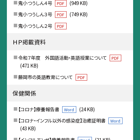
鬼小つうしん４号
(949 KB)
PDF
鬼小つうしん３号
(749 KB)
PDF
鬼小つうしん２号
PDF
ＨＰ掲載資料
令和７年度 外国語活動・英語授業について
PDF
(471 KB)
藤岡市の英語教育について
PDF
保健関係
【コロナ】療養報告書
(24 KB)
Word
【コロナ・インフル以外の感染症】治癒証明書
Word
(43 KB)
【インフルエンザ】療養報告書
(21 KB)