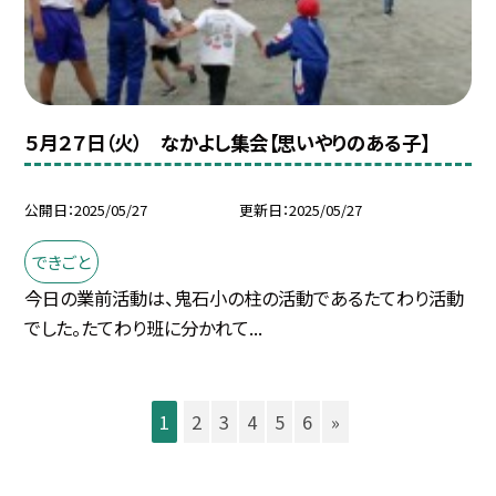
５月２７日（火） なかよし集会【思いやりのある子】
公開日
2025/05/27
更新日
2025/05/27
できごと
今日の業前活動は、鬼石小の柱の活動であるたてわり活動
でした。たてわり班に分かれて...
1
2
3
4
5
6
»