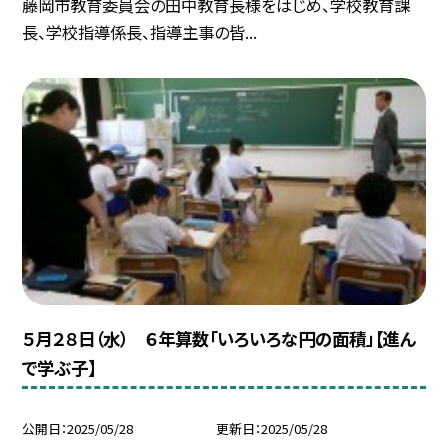
藤岡市教育委員会の田中教育長様をはじめ、学校教育課
長、学校指導係長、指導主事の皆...
５月２８日（水） ６年算数「いろいろな円の面積」【進ん
で学ぶ子】
公開日
2025/05/28
更新日
2025/05/28