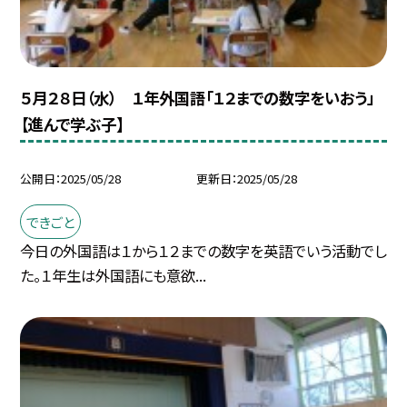
５月２８日（水） １年外国語「１２までの数字をいおう」
【進んで学ぶ子】
公開日
2025/05/28
更新日
2025/05/28
できごと
今日の外国語は１から１２までの数字を英語でいう活動でし
た。１年生は外国語にも意欲...