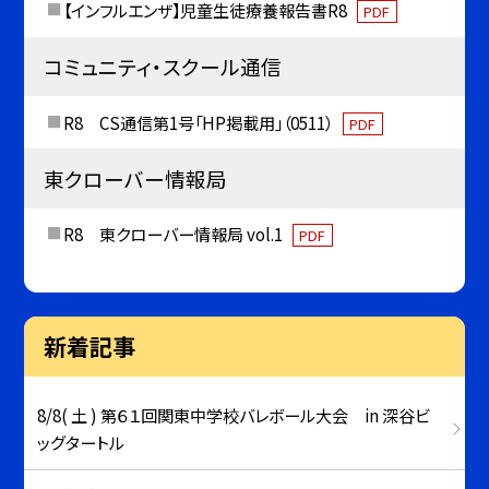
【インフルエンザ】児童生徒療養報告書R8
PDF
コミュニティ・スクール通信
R8 CS通信第1号「HP掲載用」（0511）
PDF
東クローバー情報局
R8 東クローバー情報局 vol.1
PDF
新着記事
8/8( 土 ) 第６１回関東中学校バレボール大会 in 深谷ビ
ッグタートル