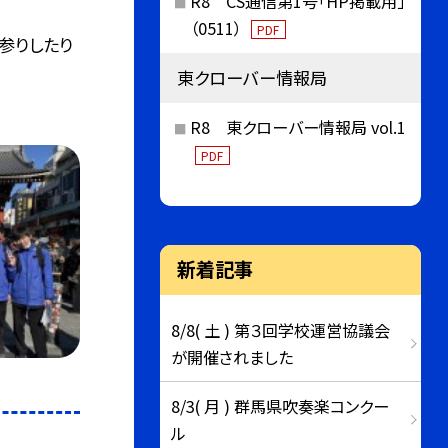
R8 CS通信第1号「HP掲載用」
（0511）
PDF
参りしたり
東クローバー情報局
R8 東クローバー情報局 vol.1
PDF
新着記事
8/8( 土 ) 第３回学校運営協議会
が開催されました
8/3( 月 ) 群馬県吹奏楽コンクー
ル