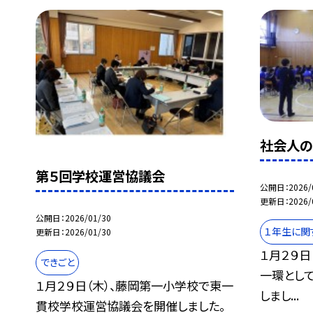
社会人の
第５回学校運営協議会
公開日
2026/
更新日
2026/
公開日
2026/01/30
１年生に関
更新日
2026/01/30
１月２９日
できごと
一環とし
１月２９日（木）、藤岡第一小学校で東一
しまし...
貫校学校運営協議会を開催しました。