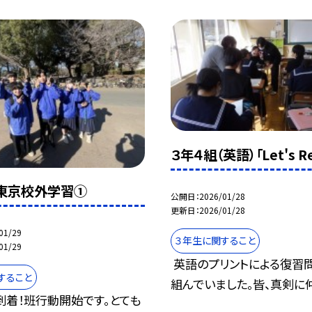
３年４組（英語）「Let's Rev
東京校外学習①
公開日
2026/01/28
更新日
2026/01/28
01/29
３年生に関すること
01/29
英語のプリントによる復習
すること
組んでいました。皆、真剣に仲間
到着！班行動開始です。とても