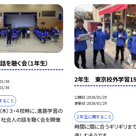
話を聴く会（１年生）
2年生 東京校外学習1
01/30
01/30
公開日
2026/01/29
すること
更新日
2026/01/29
（木）３・４校時に、進路学習の
２年生に関すること
て社会人の話を聴く会を開催
時間に間に合うギリギリま
楽しむそうです。