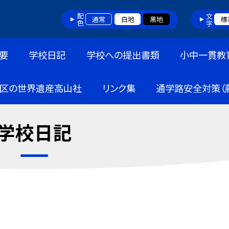
配色
文字
通常
白地
黒地
標
要
学校日記
学校への提出書類
小中一貫教
区の世界遺産高山社
リンク集
通学路安全対策（
学校日記