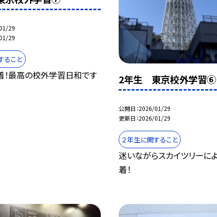
01/29
01/29
すること
着！最高の校外学習日和です
2年生 東京校外学習⑥
公開日
2026/01/29
更新日
2026/01/29
２年生に関すること
迷いながらスカイツリーによ
着！