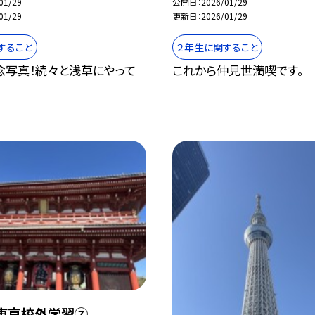
01/29
公開日
2026/01/29
01/29
更新日
2026/01/29
すること
２年生に関すること
念写真！続々と浅草にやって
これから仲見世満喫です。
東京校外学習⑦