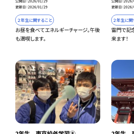
公開日
2026/01/29
公開日
2026/
更新日
2026/01/29
更新日
2026/
２年生に関すること
２年生に関
お昼を食べてエネルギーチャージ。午後
雷門で記
も満喫します。
来ます！
2年生 東京校外学習⑧
2年生 