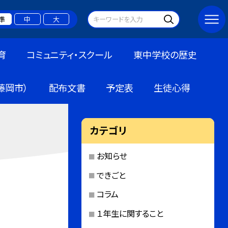
準
中
大
育
コミュニティ・スクール
東中学校の歴史
藤岡市）
配布文書
予定表
生徒心得
カテゴリ
お知らせ
できごと
コラム
１年生に関すること