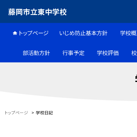
藤岡市立東中学校
トップページ
いじめ防止基本方針
学校概
部活動方針
行事予定
学校評価
校
トップページ
>
学校日記