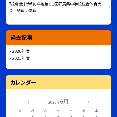
7/24( 金 ) 令和８年度第６１回群馬県中学校総合体育大
会 剣道団体戦
過去記事
2026年度
2025年度
カレンダー
6月
2026年
日
月
火
水
木
金
土