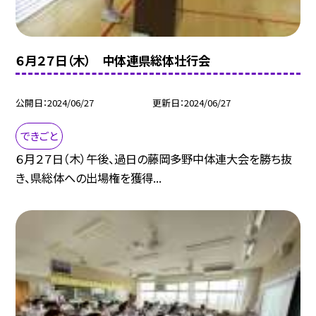
６月２７日（木） 中体連県総体壮行会
公開日
2024/06/27
更新日
2024/06/27
できごと
６月２７日（木）午後、過日の藤岡多野中体連大会を勝ち抜
き、県総体への出場権を獲得...