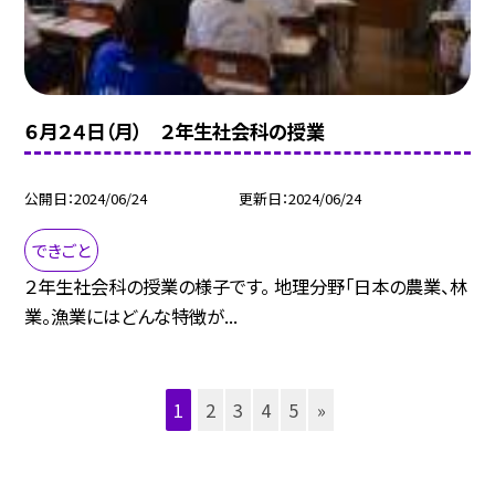
６月２４日（月） ２年生社会科の授業
公開日
2024/06/24
更新日
2024/06/24
できごと
２年生社会科の授業の様子です。 地理分野「日本の農業、林
業。漁業にはどんな特徴が...
1
2
3
4
5
»