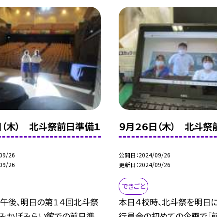
日（木） 北斗祭前日準備１
９月２６日（木） 北斗祭
09/26
公開日
2024/09/26
09/26
更新日
2024/09/26
できごと
）午後、明日の第１４回北斗祭
本日４校時、北斗祭を明日に
、みかぼみらい館での前日準
行員会の初めての企画で「前