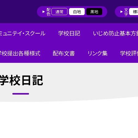
配色
文字
通常
白地
黒地
標
ミュニテイ・スクール
学校日記
いじめ防止基本方
学校提出各種様式
配布文書
リンク集
学校評
学校日記