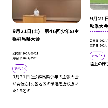
９月２１
秋季大会
９月２１日(土) 第４６回少年の主
張群馬県大会
公開日
2024/
更新日
2024/
公開日
2024/09/21
できごと
更新日
2024/09/25
陸上の様
できごと
９月２１日（土）群馬県少年の主張大会
が開催され、各地区の予選を勝ち抜い
た１６名の...