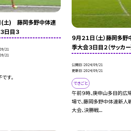
日(土) 藤岡多野中体連
３日目３
９月２１日（土）藤岡多野
季大会３日目２（サッカー
09/21
09/21
公開日
2024/09/21
更新日
2024/09/21
子です。
できごと
午前９時、庚申山多目的広
場で、藤岡多野中体連新人
大会、決勝戦...