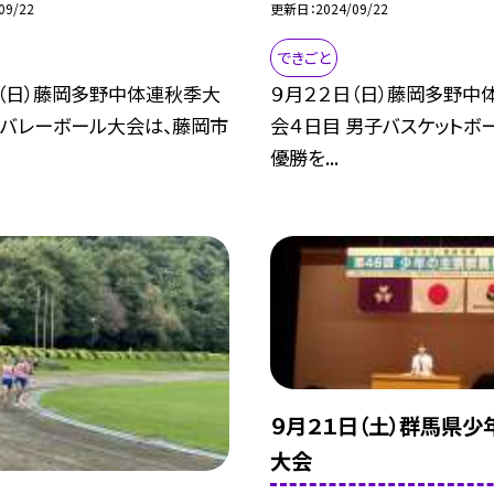
09/22
更新日
2024/09/22
できごと
日（日）藤岡多野中体連秋季大
９月２２日（日）藤岡多野中
 バレーボール大会は、藤岡市
会４日目 男子バスケットボ
優勝を...
９月２１日（土）群馬県少
大会