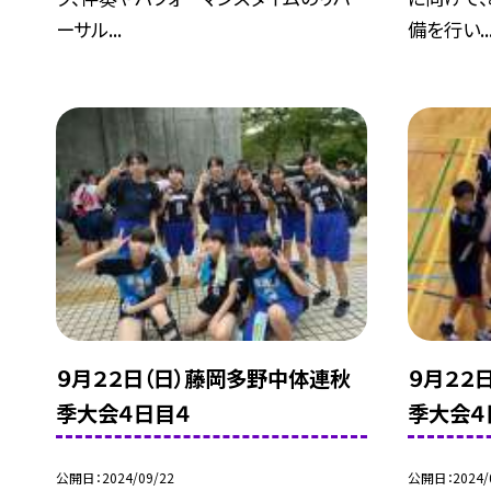
ーサル...
備を行い..
９月２２日（日）藤岡多野中体連秋
９月２２
季大会４日目４
季大会４
公開日
2024/09/22
公開日
2024/