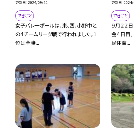
更新日
2024/09/22
更新日
2024/
できごと
できごと
女子バレーボールは、東、西、小野中と
９月２２
の４チームリーグ戦で行われました。１
会４日目。
位は全勝...
民体育...