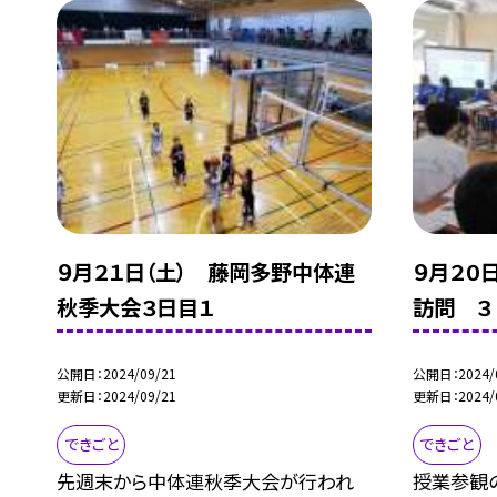
９月２１日（土） 藤岡多野中体連
９月２０
秋季大会３日目１
訪問 ３
公開日
2024/09/21
公開日
2024/
更新日
2024/09/21
更新日
2024/
できごと
できごと
先週末から中体連秋季大会が行われ
授業参観