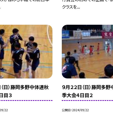
.
クラスを...
日（日）藤岡多野中体連秋
９月２２日（日）藤岡多野
日目３
季大会４日目２
09/22
公開日
2024/09/22