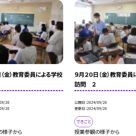
日（金）教育委員による学校
９月２０日（金）教育委員
訪問 ２
09/20
公開日
2024/09/20
09/20
更新日
2024/09/20
できごと
の様子から
授業参観の様子から