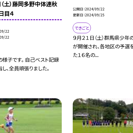
日（土）藤岡多野中体連秋
公開日
2024/09/22
日目４
更新日
2024/09/25
できごと
09/22
９月２１日（土）群馬県少年
09/22
が開催され、各地区の予選
た１６名の...
の様子です。 自己ベスト記録
し、全員頑張りました。