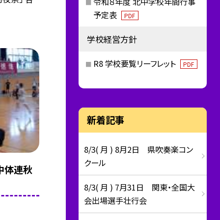
令和８年度 北中学校年間行事
予定表
PDF
学校経営方針
R8 学校要覧リーフレット
PDF
新着記事
8/3( 月 ) 8月2日 県吹奏楽コン
クール
中体連秋
8/3( 月 ) 7月31日 関東・全国大
会出場選手壮行会