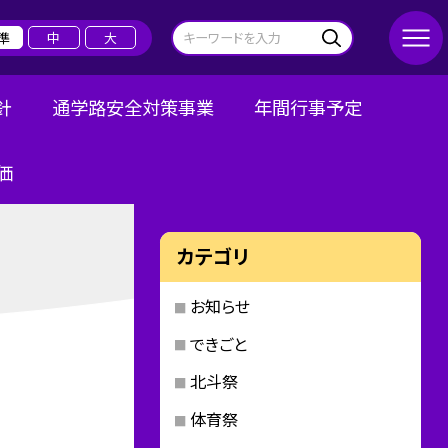
準
中
大
針
通学路安全対策事業
年間行事予定
価
カテゴリ
お知らせ
できごと
北斗祭
体育祭