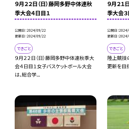
９月２２日（日）藤岡多野中体連秋
９月２１
季大会４日目１
季大会３
公開日
2024/09/22
公開日
2024/
更新日
2024/09/22
更新日
2024/
できごと
できごと
９月２２日（日）藤岡多野中体連秋季大
陸上競技
会４日目１女子バスケットボール大会
更新を目指
は、総合学...