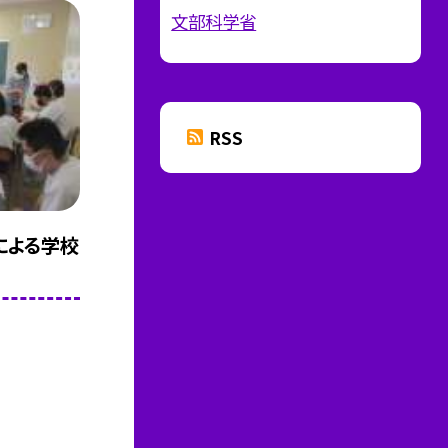
文部科学省
RSS
による学校