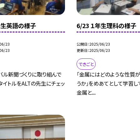
２年生英語の様子
6/23 １年生理科の様子
06/23
公開日
2025/06/23
06/23
更新日
2025/06/23
できごと
バル新聞づくりに取り組んで
「金属にはどのような性質
タイトルをALTの先生にチェッ
うか」をめあてとして学習し
金属と...