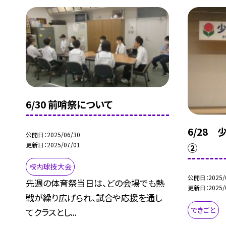
6/30 前哨祭について
6/28
公開日
2025/06/30
更新日
2025/07/01
②
校内球技大会
公開日
2025/
先週の体育祭当日は、どの会場でも熱
更新日
2025/
戦が繰り広げられ、試合や応援を通し
できごと
てクラスとし...