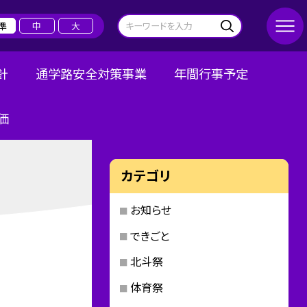
準
中
大
針
通学路安全対策事業
年間行事予定
価
カテゴリ
お知らせ
できごと
北斗祭
体育祭