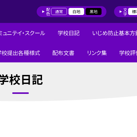
配色
文字
通常
白地
黒地
標
ミュニテイ・スクール
学校日記
いじめ防止基本方
学校提出各種様式
配布文書
リンク集
学校評
学校日記