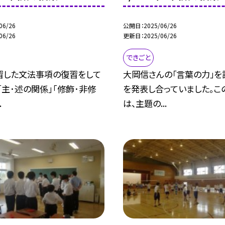
06/26
公開日
2025/06/26
06/26
更新日
2025/06/26
できごと
習した文法事項の復習をして
大岡信さんの「言葉の力」を
｢主･述の関係｣｢修飾･非修
を発表し合っていました。こ
.
は、主題の...