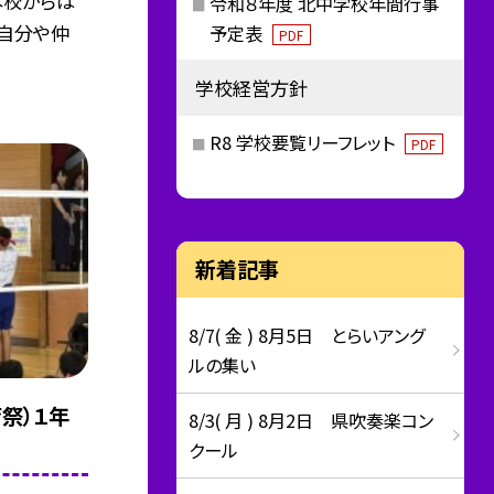
本校からは
令和８年度 北中学校年間行事
。自分や仲
予定表
PDF
学校経営方針
R8 学校要覧リーフレット
PDF
新着記事
8/7( 金 ) 8月5日 とらいアング
ルの集い
育祭）１年
8/3( 月 ) 8月2日 県吹奏楽コン
クール