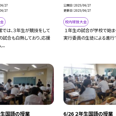
06/27
公開日
2025/06/27
06/27
更新日
2025/06/27
大会
校内球技大会
館では、３年生が競技をして
１年生の試合が学校で始ま
の試合も白熱しており、応援
実行委員の生徒による進行で、
..
３年生国語の授業
6/26 ２年生国語の授業