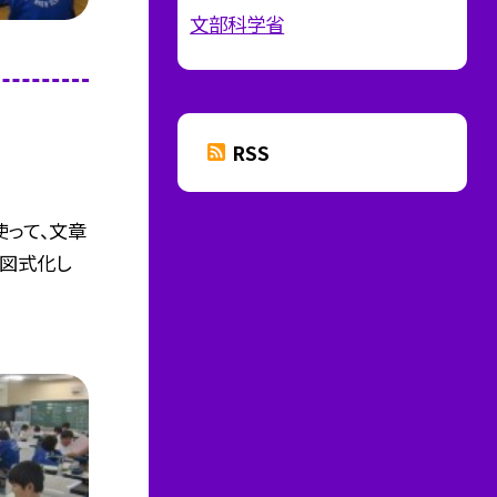
文部科学省
RSS
使って、文章
を図式化し