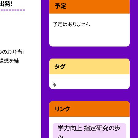
出発！
予定
予定はありません
めのお弁当」
構想を練
タグ
リンク
学力向上 指定研究の歩
み