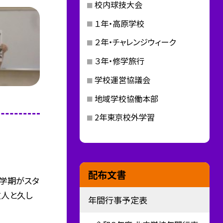
校内球技大会
１年・高原学校
２年・チャレンジウィーク
３年・修学旅行
学校運営協議会
地域学校協働本部
2年東京校外学習
配布文書
２学期がスタ
友人と久し
年間行事予定表