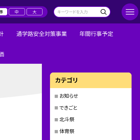
準
中
大
針
通学路安全対策事業
年間行事予定
価
カテゴリ
お知らせ
できごと
北斗祭
体育祭