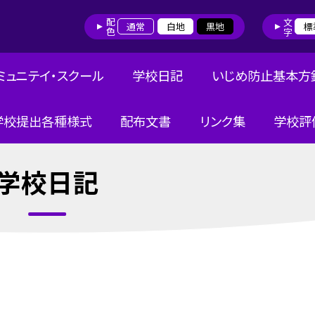
配色
文字
通常
白地
黒地
標
ミュニテイ・スクール
学校日記
いじめ防止基本方
学校提出各種様式
配布文書
リンク集
学校評
学校日記