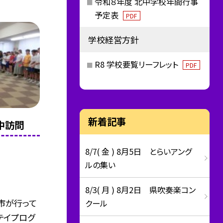
令和８年度 北中学校年間行事
予定表
PDF
学校経営方針
R8 学校要覧リーフレット
PDF
新着記事
北中訪問
8/7( 金 ) 8月5日 とらいアング
ルの集い
8/3( 月 ) 8月2日 県吹奏楽コン
市が行って
クール
テイプログ