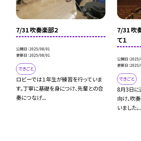
7/31 吹奏楽部２
7/31 
て１
公開日
2025/08/01
更新日
2025/08/01
公開日
2025/
更新日
2025/
できごと
ロビーでは１年生が練習を行っていま
できごと
す。丁寧に基礎を身につけ、先輩との合
8月3日
奏につなげ...
向け、吹
いました。..