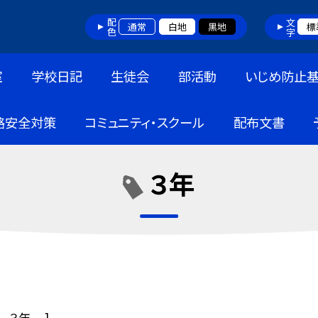
配色
文字
通常
白地
黒地
標
室
学校日記
生徒会
部活動
いじめ防止
路安全対策
コミュニティ・スクール
配布文書
３年
３年
]