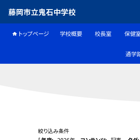
藤岡市立鬼石中学校
トップページ
学校概要
校長室
保健
通学
絞り込み条件
[
年度:
2026年
コンテンツ:
記事
タグ: