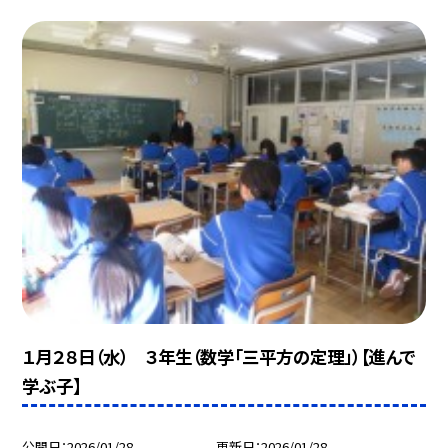
１月２８日（水） ３年生（数学「三平方の定理」）【進んで
学ぶ子】
公開日
2026/01/28
更新日
2026/01/28