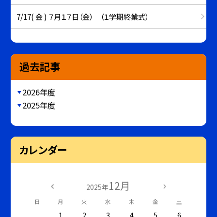
7/17( 金 ) ７月１７日（金） （１学期終業式）
過去記事
2026年度
2025年度
カレンダー
12月
2025年
日
月
火
水
木
金
土
1
2
3
4
5
6