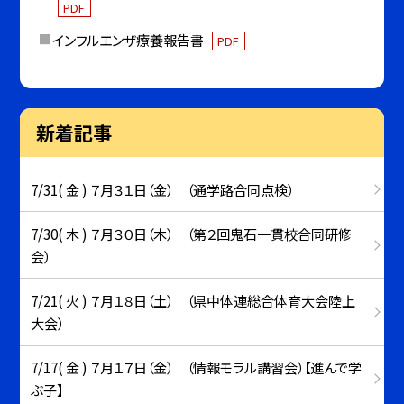
PDF
インフルエンザ療養報告書
PDF
新着記事
7/31( 金 ) ７月３１日（金） （通学路合同点検）
7/30( 木 ) ７月３０日（木） （第２回鬼石一貫校合同研修
会）
7/21( 火 ) ７月１８日（土） （県中体連総合体育大会陸上
大会）
7/17( 金 ) ７月１７日（金） （情報モラル講習会）【進んで学
ぶ子】