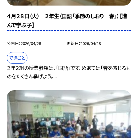
４月２８日（火） ２年生（国語「季節のしおり 春」）【進
んで学ぶ子】
公開日
2026/04/28
更新日
2026/04/28
できごと
２年２組の授業参観は、「国語」です。めあては「春を感じるも
のをたくさん挙げよう。...