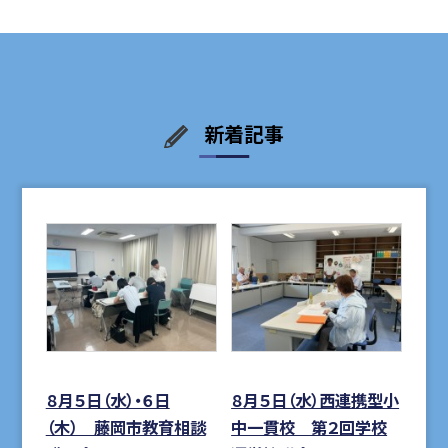
新着記事
８月５日（水）・６日
８月５日（水）西連携型小
（木） 藤岡市教育相談
中一貫校 第２回学校