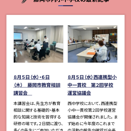
８月５日（水）・６日
８月５日（水）西連携型小
（木） 藤岡市教育相談
中一貫校 第２回学校
講習会
運営協議会
本講習会は、先生方が教育
西中学校において、西連携型
相談に関する基礎的・基本
小中一貫校第２回学校運営
的な知識と技術を習得する
協議会が開催されました。 ま
研修の場です。２日間に渡り、
ず始めに今年度のこれまで
多くの先生にご参加いただき
の活動の報告や確認が会長