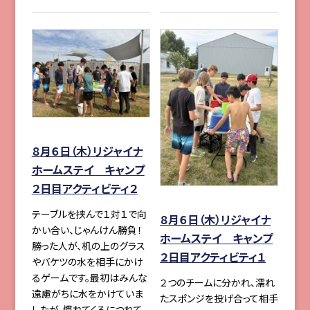
８月６日（木）リジャイナ
ホームステイ キャンプ
２日目アクティビティ２
テーブルを挟んで１対１で向
８月６日（木）リジャイナ
かい合い、じゃんけん勝負！
ホームステイ キャンプ
勝った人が、机の上のグラス
２日目アクティビティ１
やバケツの水を相手にかけ
るゲームです。最初はみんな
２つのチームに分かれ、濡れ
遠慮がちに水をかけていま
たスポンジを投げ合って相手
したが、慣れてくるにつれて