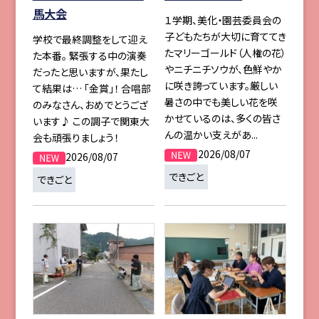
馬大会
１学期、美化・園芸委員会の
子どもたちが大切に育ててき
学校で最終調整をして迎え
たマリーゴールド（人権の花）
た本番。 緊張する中の演奏
やニチニチソウが、色鮮やか
だったと思いますが、果たし
に咲き誇っています。厳しい
て結果は… 「金賞」！ 合唱部
暑さの中でも美しい花を咲
のみなさん、おめでとうござ
かせているのは、多くの皆さ
います♪ この調子で関東大
んの温かい支えがあ...
会も頑張りましょう！
2026/08/07
2026/08/07
できごと
できごと