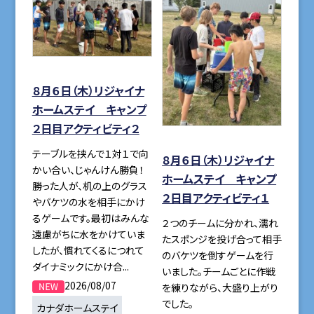
８月６日（木）リジャイナ
ホームステイ キャンプ
２日目アクティビティ２
テーブルを挟んで１対１で向
８月６日（木）リジャイナ
かい合い、じゃんけん勝負！
ホームステイ キャンプ
勝った人が、机の上のグラス
２日目アクティビティ１
やバケツの水を相手にかけ
るゲームです。最初はみんな
２つのチームに分かれ、濡れ
遠慮がちに水をかけていま
たスポンジを投げ合って相手
したが、慣れてくるにつれて
のバケツを倒すゲームを行
ダイナミックにかけ合...
いました。チームごとに作戦
2026/08/07
を練りながら、大盛り上がり
でした。
カナダホームステイ