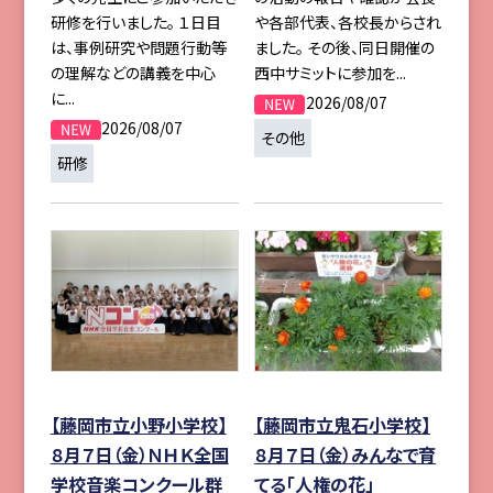
研修を行いました。 １日目
や各部代表、各校長からされ
は、事例研究や問題行動等
ました。 その後、同日開催の
の理解などの講義を中心
西中サミットに参加を...
に...
2026/08/07
2026/08/07
その他
研修
【藤岡市立小野小学校】
【藤岡市立鬼石小学校】
８月７日（金）ＮＨＫ全国
８月７日（金）みんなで育
学校音楽コンクール群
てる「人権の花」