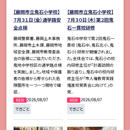
【藤岡市立鬼石小学校】
【藤岡市立鬼石小学校】
７月３１日（金）通学路安
７月３０日（木）第２回鬼
全点検
石一貫校研修
藤岡警察署、藤岡土木事務
鬼石中学校で第２回鬼石一
所、藤岡市土木課、藤岡市地
貫校（鬼石中、鬼石北小、鬼
域安全課、藤岡市教育委員
石小）研修が開催されまし
会の皆様にご協力いただき、
た。全体会では、鬼石小の校
鬼地中学校区の通学路点検
内研修主任が「計画訪問の
を実施しました。地域や保護
振り返り」、鬼石中の校内研
者の皆様から寄せられた危
修主任が「市人権教育実践
険箇所を一つ一つ現地で確
推進校発表会に向けて」の
認...
発...
2026/08/07
2026/08/07
できごと
できごと