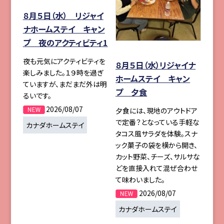
８月５日（水） リジャイ
ナホームステイ キャン
プ 夜のアクティビティ1
夜も元気にアクティビティを
８月５日（水）リジャイナ
楽しみました。１９時を過ぎ
ホームステイ キャン
ていますが、まだまだ外は明
プ 夕食
るいです。
2026/08/07
夕食には、現地のアウトドア
で定番？となっている手軽な
カナダホームステイ
タコス風サラダを体験。スナ
ック菓子の袋を横から開き、
カット野菜、チーズ、サルサな
どを直接入れて混ぜ合わせ
て味わいました。
2026/08/07
カナダホームステイ