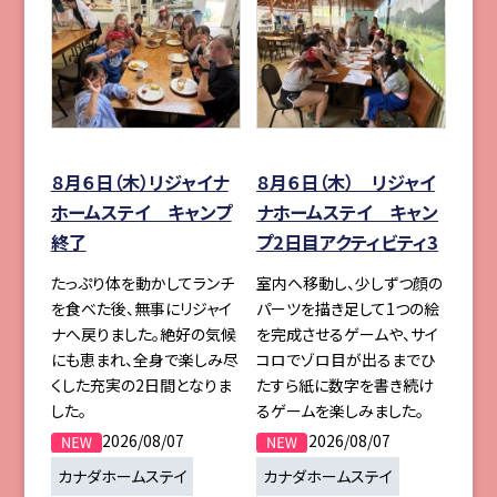
８月６日（木）リジャイナ
８月６日（木） リジャイ
ホームステイ キャンプ
ナホームステイ キャン
終了
プ2日目アクティビティ3
たっぷり体を動かしてランチ
室内へ移動し、少しずつ顔の
を食べた後、無事にリジャイ
パーツを描き足して1つの絵
ナへ戻りました。絶好の気候
を完成させるゲームや、サイ
にも恵まれ、全身で楽しみ尽
コロでゾロ目が出るまでひ
くした充実の2日間となりま
たすら紙に数字を書き続け
した。
るゲームを楽しみました。
2026/08/07
2026/08/07
カナダホームステイ
カナダホームステイ