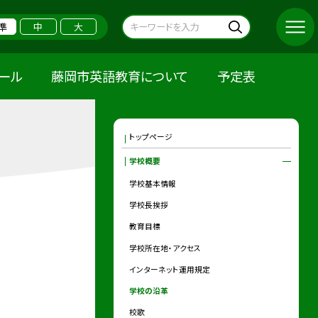
準
中
大
クール
藤岡市英語教育について
予定表
トップページ
学校概要
学校基本情報
学校長挨拶
教育目標
学校所在地・アクセス
インターネット運用規定
学校の沿革
校歌