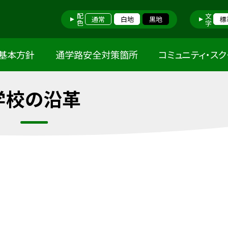
配色
文字
通常
白地
黒地
標
基本方針
通学路安全対策箇所
コミュニティ・ス
学校の沿革