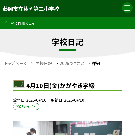
藤岡市立藤岡第二小学校
学校日記メニュー
学校日記
トップページ
>
学校日記
>
2026できごと
>
詳細
4月10日(金)かがやき学級
公開日
2026/04/10
更新日
2026/04/10
2026できごと