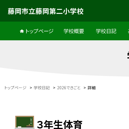
藤岡市立藤岡第二小学校
トップページ
学校概要
学校日記
トップページ
>
学校日記
>
2026できごと
>
詳細
３年生体育