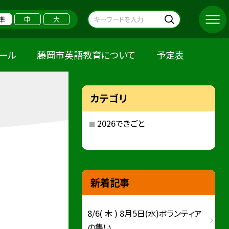
準
中
大
クール
藤岡市英語教育について
予定表
カテゴリ
2026できごと
新着記事
8/6( 木 ) 8月5日(水)ボランティア
の集い