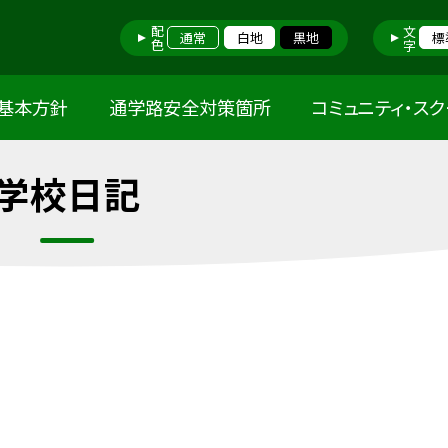
配色
文字
通常
白地
黒地
標
基本方針
通学路安全対策箇所
コミュニティ・ス
学校日記