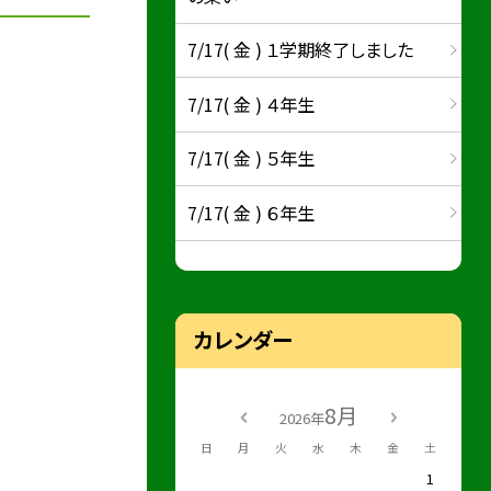
7/17( 金 ) １学期終了しました
7/17( 金 ) ４年生
7/17( 金 ) ５年生
7/17( 金 ) ６年生
カレンダー
8月
2026年
日
月
火
水
木
金
土
1