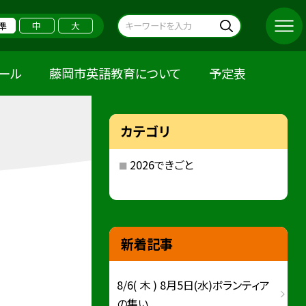
準
中
大
クール
藤岡市英語教育について
予定表
カテゴリ
2026できごと
新着記事
8/6( 木 ) 8月5日(水)ボランティア
の集い