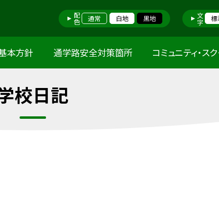
配色
文字
通常
白地
黒地
標
基本方針
通学路安全対策箇所
コミュニティ・ス
学校日記