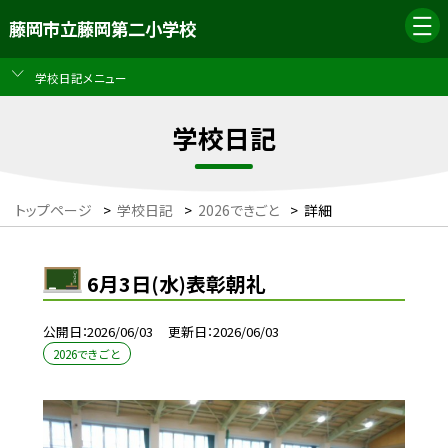
藤岡市立藤岡第二小学校
学校日記メニュー
学校日記
トップページ
>
学校日記
>
2026できごと
>
詳細
6月3日(水)表彰朝礼
公開日
2026/06/03
更新日
2026/06/03
2026できごと