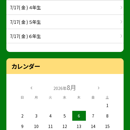
7/17( 金 ) ４年生
7/17( 金 ) ５年生
7/17( 金 ) ６年生
カレンダー
8月
2026年
日
月
火
水
木
金
土
1
2
3
4
5
6
7
8
9
10
11
12
13
14
15