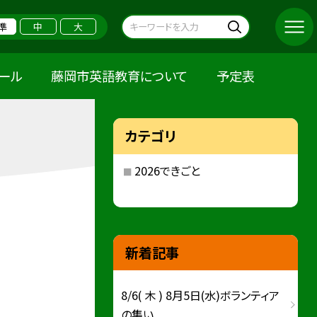
準
中
大
クール
藤岡市英語教育について
予定表
カテゴリ
2026できごと
新着記事
8/6( 木 ) 8月5日(水)ボランティア
の集い