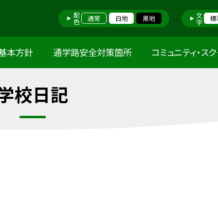
配色
文字
通常
白地
黒地
標
基本方針
通学路安全対策箇所
コミュニティ・ス
学校日記