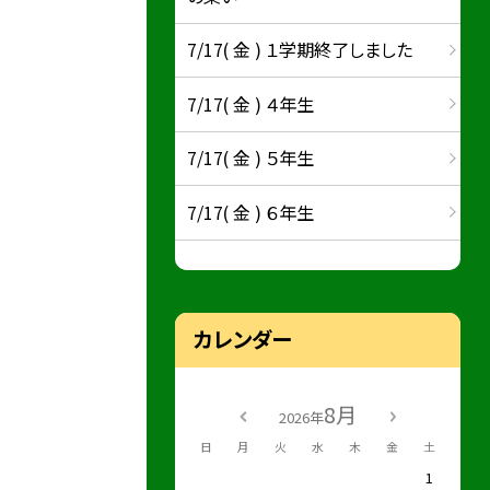
7/17( 金 ) １学期終了しました
7/17( 金 ) ４年生
7/17( 金 ) ５年生
7/17( 金 ) ６年生
カレンダー
8月
2026年
日
月
火
水
木
金
土
1