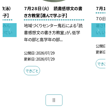
着衣泳）
７月２８日（火） 読書感想文の書
７月１
つ子】
き方教室【進んで学ぶ子】
７０日
，みん
地域づくりセンター鬼石による「読
暑さを
響いてい
書感想文の書き方教室」が，低学
い，いい
年の部と高学年の部...
公開日
更新日
公開日
2026/07/29
更新日
2026/07/29
できご
できごと