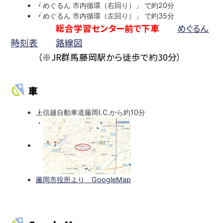
「めぐるん 市内循環（右回り）」 で約20分
「めぐるん 市内循環（左回り）」 で約35分
総合学習センター前で下車
めぐるん
時刻表
路線図
（※JR群馬藤岡駅から徒歩で約30分）
車
上信越自動車道藤岡I.C.から約10分
藤岡市役所より GoogleMap