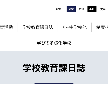
配色
通常
白地
黒地
文字
育活動
学校教育課日誌
小・中学校他
制度・
学びの多様化学校
学校教育課日誌