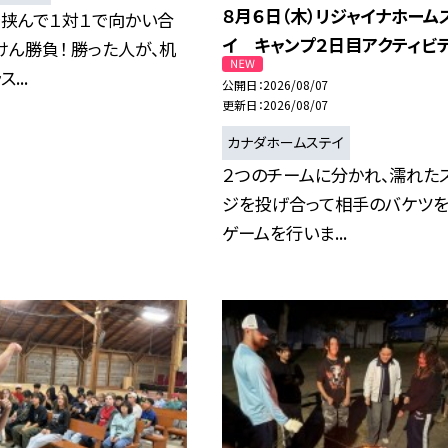
８月６日（木）リジャイナホーム
を挟んで１対１で向かい合
イ キャンプ２日目アクティビ
けん勝負！ 勝った人が、机
...
公開日
2026/08/07
更新日
2026/08/07
カナダホームステイ
２つのチームに分かれ、濡れた
ジを投げ合って相手のバケツ
ゲームを行いま...