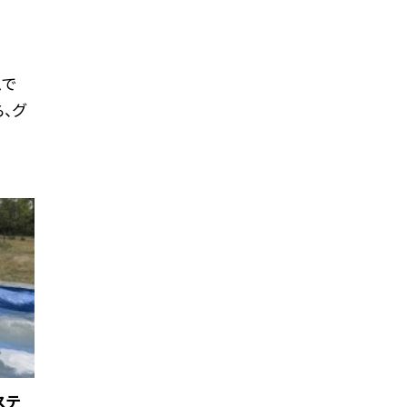
ムで
、グ
ステ