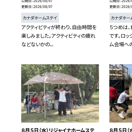
公開日
2026/08/07
公開日
2026/
更新日
2026/08/07
更新日
2026/
カナダホームステイ
カナダホー
アクティビティが終わり、自由時間を
５つめは、
楽しみました。アクティビティの疲れ
です。ロッ
などないかの...
ム会場への移
８月５日（水）リジャイナホームステ
８月５日（