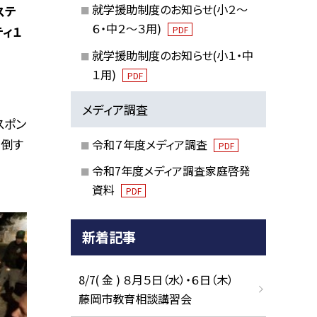
就学援助制度のお知らせ(小２～
ステ
６・中２～３用)
ティ１
PDF
就学援助制度のお知らせ(小１・中
１用)
PDF
メディア調査
スポン
を倒す
令和７年度メディア調査
PDF
令和7年度メディア調査家庭啓発
資料
PDF
新着記事
8/7( 金 ) ８月５日（水）・６日（木）
藤岡市教育相談講習会