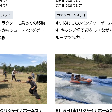
08/07
公開日
2026/08/07
08/07
更新日
2026/08/07
ムステイ
カナダホームステイ
トラクターに乗っての移動
４つめは、スカベンチャーゲー
ジからシューティングゲー
す。キャンプ場周辺を歩きながら
...
ループで協力し...
水）リジャイナホームステ
８月５日（水）リジャイナホーム