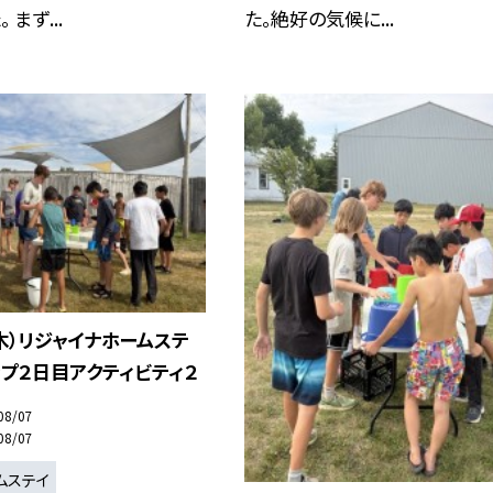
 まず...
た。絶好の気候に...
木）リジャイナホームステ
プ２日目アクティビティ２
08/07
08/07
ムステイ