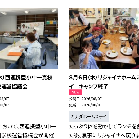
（水）西連携型小中一貫校
８月６日（木）リジャイナホーム
校運営協議会
イ キャンプ終了
08/07
公開日
2026/08/07
08/07
更新日
2026/08/07
カナダホームステイ
において、西連携型小中一
たっぷり体を動かしてランチを
回学校運営協議会が開催
た後、無事にリジャイナへ戻り