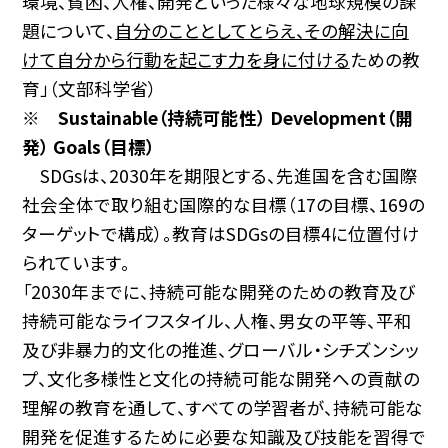
環境、貧困、人権、開発といった様々な地球規模の課
題について、
自分のこととしてとらえ、その解決に向
けて自分から行動を起こす力を身に付ける
ための教
育」（文部科学省）
※ Sustainable（持続可能性） Development（開
発） Goals（目標）
SDGsは、2030年を期限とする、先進国を含む国際
社会全体で取り組む国際的な目標（17の目標、169の
ターゲットで構成）。教育はSDGsの目標4に位置付け
られています。
「2030年までに、持続可能な開発のための教育及び
持続可能なライフスタイル、人権、男女の平等、平和
及び非暴力的文化の推進、グローバル・シチズンシッ
プ、文化多様性と文化の持続可能な開発への貢献の
理解の教育を通して、すべての学習者が、持続可能な
開発を促進するために必要な知識及び技能を習得で