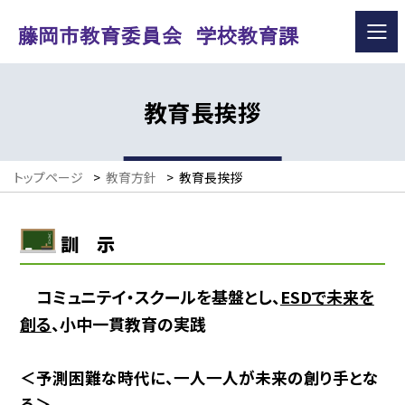
教育長挨拶
トップページ
>
教育方針
>
教育長挨拶
訓 示
コミュニテイ・スクールを基盤と
し、
ESDで未来を
創る
、
小中一貫教育の実践
＜予測困難な時代に、一人一人が未来の創り手とな
る＞