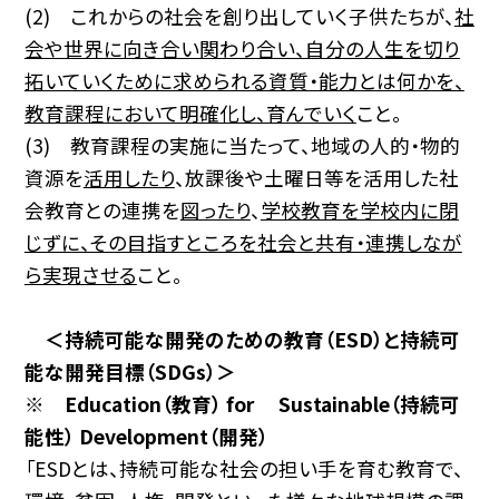
(2) これからの社会を創り出していく子供たちが、
社
会や世界に向き合い関わり合い、自分の人生を切り
拓いていくために求められる資質・能力とは何かを、
教育課程において明確化し、育んでいく
こと。
(3) 教育課程の実施に当たって、地域の人的・物的
資源を
活用したり
、放課後や土曜日等を活用した社
会教育との連携を
図ったり
、
学校教育を学校内に閉
じずに、その目指すところを社会と共有・連携しなが
ら実現させる
こと。
＜持続可能な開発のための教育（ESD）と持続可
能な開発目標（SDGs）＞
※ Education（教育） for Sustainable（持続可
能性） Development（開発）
「ESDとは、持続可能な社会の担い手を育む教育で、