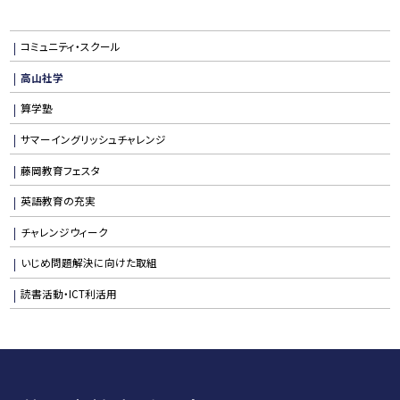
コミュニティ・スクール
高山社学
算学塾
サマーイングリッシュチャレンジ
藤岡教育フェスタ
英語教育の充実
チャレンジウィーク
いじめ問題解決に向けた取組
読書活動・ICT利活用