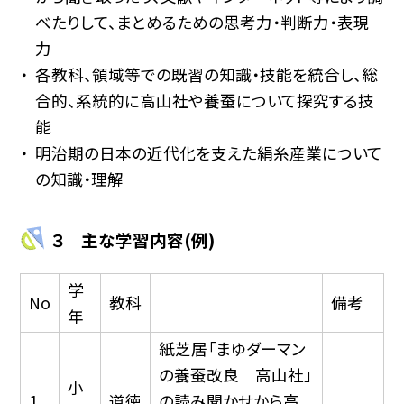
べたりして、まとめるための思考力・判断力・表現
力
各教科、領域等での既習の知識・技能を統合し、総
合的、系統的に高山社や養蚕について探究する技
能
明治期の日本の近代化を支えた絹糸産業について
の知識・理解
３ 主な学習内容(例)
学
No
教科
備考
年
紙芝居「まゆダーマン
の養蚕改良 高山社」
小
1
道徳
の読み聞かせから高