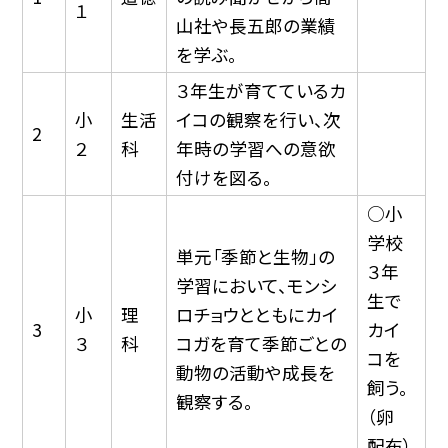
１
山社や長五郎の業績
を学ぶ。
３年生が育てているカ
小
生活
イコの観察を行い、次
2
２
科
年時の学習への意欲
付けを図る。
○小
学校
単元「季節と生物」の
３年
学習において、モンシ
生で
小
理
ロチョウとともにカイ
3
カイ
３
科
コガを育て季節ごとの
コを
動物の活動や成長を
飼う。
観察する。
（卵
配布）