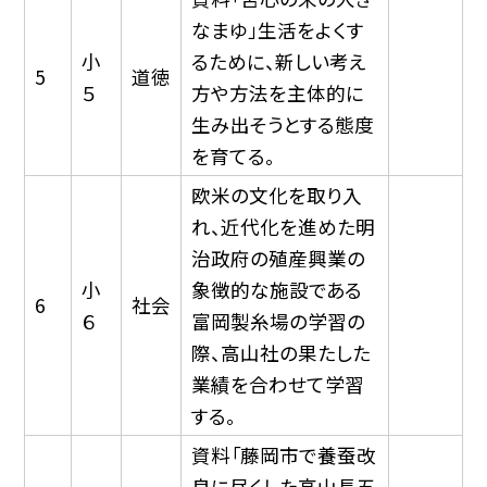
なまゆ」生活をよくす
小
るために、新しい考え
5
道徳
５
方や方法を主体的に
生み出そうとする態度
を育てる。
欧米の文化を取り入
れ、近代化を進めた明
治政府の殖産興業の
小
象徴的な施設である
6
社会
６
富岡製糸場の学習の
際、高山社の果たした
業績を合わせて学習
する。
資料「藤岡市で養蚕改
良に尽くした高山長五