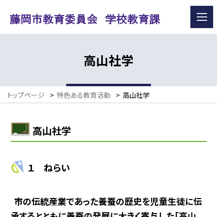
高山社学
トップページ
>
特色ある教育活動
>
高山社学
高山社学
１ ねらい
市の伝統産業であった養蚕の歴史を児童生徒に伝
承するとともに養蚕の発展に大きく寄与した「高山