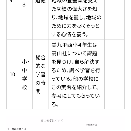
9
道徳
地域の養蚕業を支え
３
た功績の偉大さを知
り、地域を愛し、地域の
ために力を尽くそうと
する心情を養う。
美九里西小４年生は
高山社について課題
総合
小・
を見つけ、自ら解決す
的な
中
るため、調べ学習を行
10
学習
学
っている。他の学校に
の時
校
この実践を紹介して、
間
参考にしてもらってい
る。