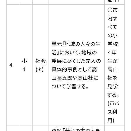
○市
内す
べて
の小
単元「地域の人々の生
学校
活」において、地域の
４年
小
社会
発展に尽くした先人の
生が
4
４
(＊)
具体的事例として高
高山
山長五郎や高山社に
社を
ついて学習する。
見学
する。
(市バ
ス利
用)
資料「苦心の末の大き