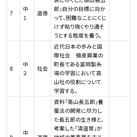
中
郎」自分の目標に向か
7
道徳
１
って、困難なことにくじ
けず粘り強くやり通そ
うとする態度を養う。
近代日本の歩みと国
際社会 殖産興業の
中
町長である富岡製糸
8
社会
２
場の学習において高
山社の役割について
学習する。
資料「高山長五郎」養
蚕法の開発に尽力し
た長五郎の生き様と、
考案した「清温育」が
中