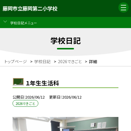
藤岡市立藤岡第二小学校
学校日記メニュー
学校日記
トップページ
>
学校日記
>
2026できごと
>
詳細
１年生生活科
公開日
2026/06/12
更新日
2026/06/12
2026できごと