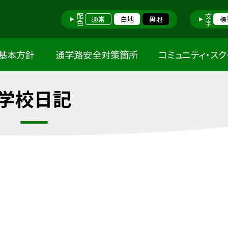
配色
文字
通常
白地
黒地
標
基本方針
通学路安全対策箇所
コミュニティ・ス
学校日記