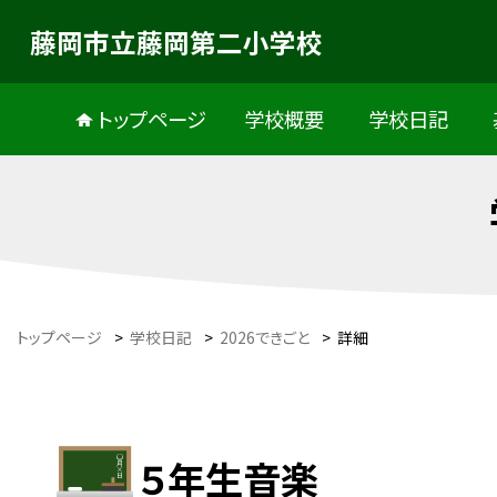
藤岡市立藤岡第二小学校
トップページ
学校概要
学校日記
トップページ
>
学校日記
>
2026できごと
>
詳細
５年生音楽