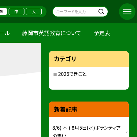
準
中
大
クール
藤岡市英語教育について
予定表
カテゴリ
2026できごと
新着記事
8/6( 木 ) 8月5日(水)ボランティア
の集い