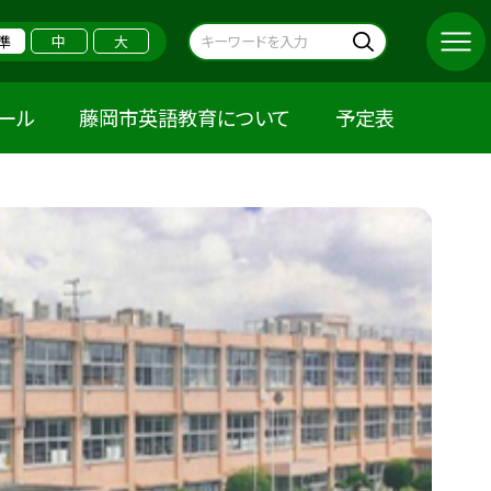
準
中
大
クール
藤岡市英語教育について
予定表