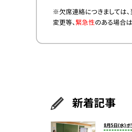
※欠席連絡につきましては、
変更等、
緊急性
のある場合
新着記事
8月5日(水)