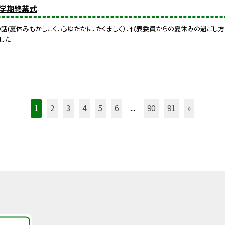
)1学期終業式
話(夏休みもかしこく、心ゆたかに、たくましく）、代表委員からの夏休みの過ごし方
した
1
2
3
4
5
6
...
90
91
»