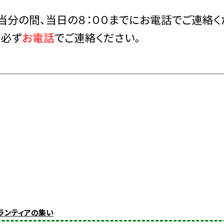
当分の間、当日の８：００までに
お電話
でご連絡く
は必ず
お電話
でご連絡ください。
ボランティアの集い