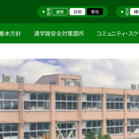
配色
文字
通常
白地
黒地
標
基本方針
通学路安全対策箇所
コミュニティ・ス