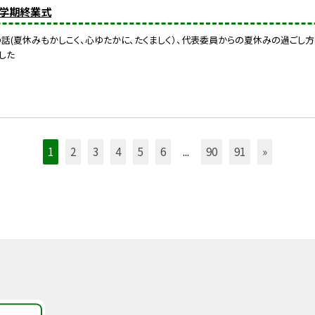
)1学期終業式
話(夏休みもかしこく、心ゆたかに、たくましく）、代表委員からの夏休みの過ごし方
した
1
2
3
4
5
6
...
90
91
»