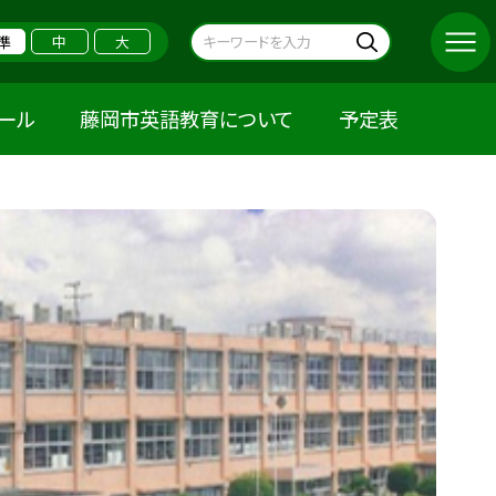
準
中
大
クール
藤岡市英語教育について
予定表