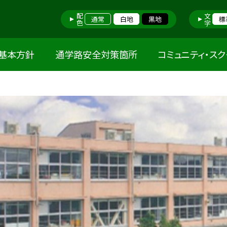
配色
文字
通常
白地
黒地
標
基本方針
通学路安全対策箇所
コミュニティ・ス