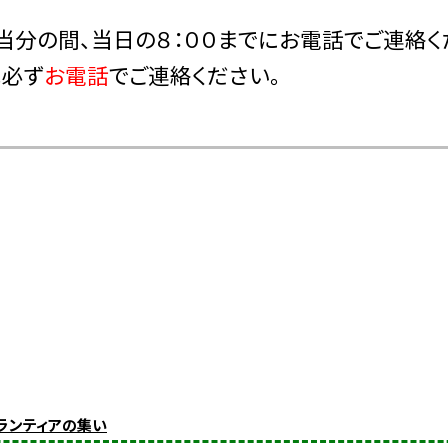
当分の間、当日の８：００までに
お電話
でご連絡く
は必ず
お電話
でご連絡ください。
ボランティアの集い