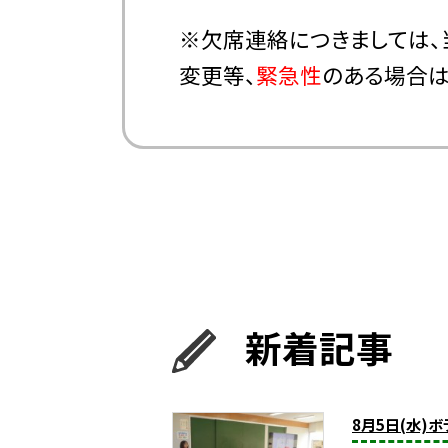
※欠席連絡につきましては、
変更等、
緊急性
のある場合
新着記事
8月5日(水)