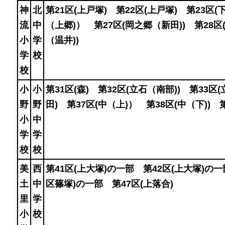
神
北
第21区(上戸塚) 第22区(上戸塚) 第23区(
流
中
（上郷)） 第27区(岡之郷（新田)) 第28区
小
学
（温井))
学
校
校
小
小
第31区(森) 第32区(立石（南部)) 第33区
野
野
田) 第37区(中（上)） 第38区(中（下)) 
小
中
学
学
校
校
美
西
第41区(上大塚)の一部 第42区(上大塚)の一
土
中
区篠塚)の一部 第47区(上落合)
里
学
小
校