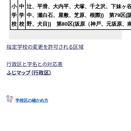
小
中
辻、平滑、大内平、犬塚、千之沢、下妹ヶ谷、
学
学
中、瀬白石、屋敷、芝原、根際)) 第79区
校
校
野、犬目)) 第80区(坂原（神戸、元坂原
指定学校の変更を許可される区域
行政区と字名との対応表
ふじマップ（行政区）
学校区の確かめ方