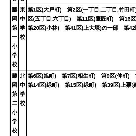
藤
東
第1区(大戸町) 第2区(一丁目,二丁目,竹田町
岡
中
区(五丁目,六丁目) 第11区(鷹匠町) 第16
第
学
第20区(小林) 第41区(上大塚)の一部 第4
一
校
小
学
校
藤
北
第6区(旭町) 第7区(相生町) 第9区(仲町)
岡
中
第14区(緑町) 第15区(緑町) 第39区(上栗
第
学
二
校
小
学
校