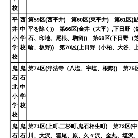
校
平
西
第59区(西平井) 第60区(東平井) 第61区(
井
中
平を除く)) 第66区(金井（大平）,下日野
小
学
石、印地、尾根、駒留)) 第68区(下日野（
学
校
輪、坂野)) 第70区(上日野（小柏、大谷、
校
鬼
鬼
第74区(浄法寺（八塩、宇塩、根際)) 第75区
石
石
北
中
小
学
学
校
校
鬼
鬼
第71区(上町,三杉町,鬼石相生町) 第72区(
石
石
川、大沢、雲尾、原、久々沢、金丸、塩沢、月