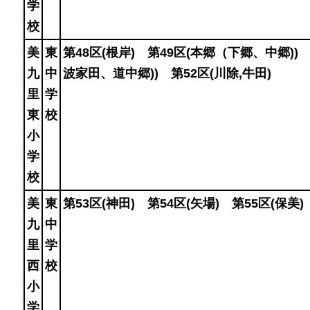
学
校
美
東
第48区(根岸) 第49区(本郷（下郷、中郷)
九
中
波家田、道中郷)) 第52区(川除,牛田)
里
学
東
校
小
学
校
美
東
第53区(神田) 第54区(矢場) 第55区(保美
九
中
里
学
西
校
小
学