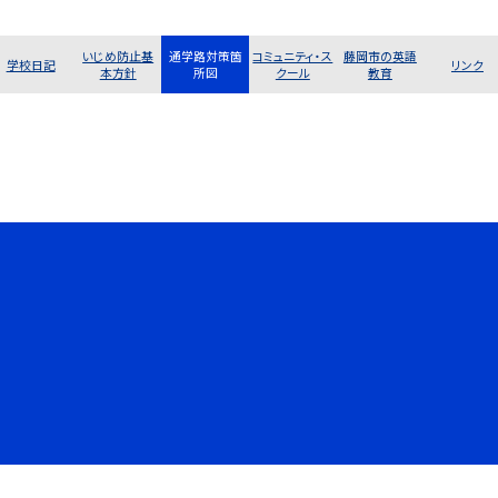
いじめ防止基
通学路対策箇
コミュニティ・ス
藤岡市の英語
学校日記
リンク
本方針
所図
クール
教育
©藤岡市立平井小学校