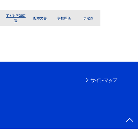
子ども学習応
配布文書
学校評価
予定表
援
サイトマップ