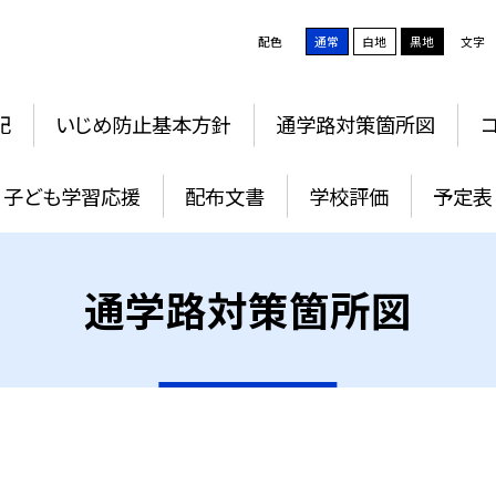
配色
通常
白地
黒地
文字
記
いじめ防止基本方針
通学路対策箇所図
子ども学習応援
配布文書
学校評価
予定表
通学路対策箇所図